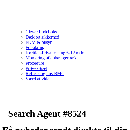
Clever Ladeboks
Dæk og sikkerhed
FDM & bilsyn
Forsikring
Korttids-Privatleasing 6-12 mdr.
Montering af anhængertræk
Procedure
Prøvekørsel
ReLeasing hos BMC
Værd at vide
Search Agent #8524