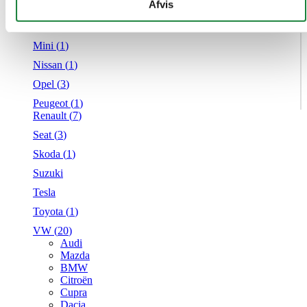
givet dem, eller som de har indsamlet fra din brug af deres
Afvis
Mercedes
tjenester.
MG
Mini (
1
)
Nissan (
1
)
Opel (
3
)
Peugeot (
1
)
Renault (
7
)
Seat (
3
)
Skoda (
1
)
Suzuki
Tesla
Toyota (
1
)
VW (
20
)
Audi
Mazda
BMW
Citroën
Cupra
Dacia