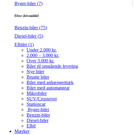
Ryger-biler (
7
)
Efter drivmiddel
Benzin-biler (
75
)
Diesel-biler (
5
)
Elbiler (
1
)
Under 2.000 kr.
2.000 – 3.000 kr.
Over 3.000 kr.
Biler til omgående levering
Nye biler
Brugte biler
Biler med anhængertræk
Biler med automatgear
Mikrobiler
SUV/Crossover
Stationcar
Ryger-biler
Benzin-biler
Diesel-biler
Elbil
Mærker