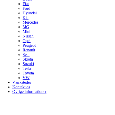
Fiat
Ford
Hyundai
Kia
Mercedes
MG
Mini
Nissan
Opel
Peugeot
Renault
Seat
Skoda
Suzuki
Tesla
Toyota
VW
Værksteder
Kontakt os
Øvrige informationer