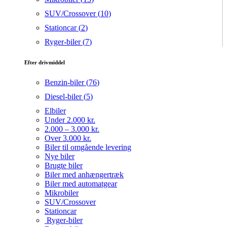
SUV/Crossover (
10
)
Stationcar (
2
)
Ryger-biler (
7
)
Efter drivmiddel
Benzin-biler (
76
)
Diesel-biler (
5
)
Elbiler
Under 2.000 kr.
2.000 – 3.000 kr.
Over 3.000 kr.
Biler til omgående levering
Nye biler
Brugte biler
Biler med anhængertræk
Biler med automatgear
Mikrobiler
SUV/Crossover
Stationcar
Ryger-biler