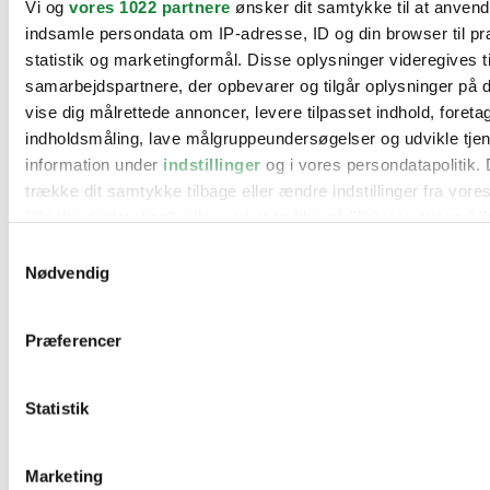
Vi og
vores 1022 partnere
ønsker dit samtykke til at anven
BMW
indsamle persondata om IP-adresse, ID og din browser til pr
Citroën
Cupra
statistik og marketingformål. Disse oplysninger videregives t
Dacia
samarbejdspartnere, der opbevarer og tilgår oplysninger på d
Fiat
vise dig målrettede annoncer, levere tilpasset indhold, foret
Ford
Hyundai
indholdsmåling, lave målgruppeundersøgelser og udvikle tje
Kia
information under
indstillinger
og i vores persondatapolitik. 
Mercedes
trække dit samtykke tilbage eller ændre indstillinger fra vore
MG
Mini
"Cookiedeklaration", eller ved at trykke på "Privacy trigger" i
Nissan
Samtykkevalg
Opel
Hvis du tillader det, vil vi også gerne:
Peugeot
Nødvendig
Renault
Indsamle præcise oplysninger om din placering, der 
Seat
inden for få meter
Skoda
Præferencer
Suzuki
Identificere din enhed baseret på en scanning af dens
Tesla
karakteristika (fingerprinting)
Toyota
Statistik
Dine valg anvendes på hele websitet.
VW
Værksteder
Kontakt os
Vi bruger cookies til at tilpasse vores indhold og annoncer, til
Øvrige informationer
Marketing
funktioner til sociale medier og til at analysere vores trafik. 