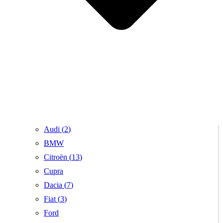
Audi (
2
)
BMW
Citroën (
13
)
Cupra
Dacia (
7
)
Fiat (
3
)
Ford