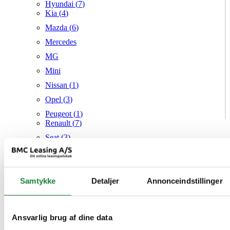
Hyundai (
7
)
Kia (
4
)
Mazda (
6
)
Mercedes
MG
Mini
Nissan (
1
)
Opel (
3
)
Peugeot (
1
)
Renault (
7
)
Seat (
3
)
Skoda (
1
)
Suzuki
Samtykke
Tesla
Detaljer
Annonceindstillinger
Toyota (
1
)
VW (
21
)
Ansvarlig brug af dine data
Audi
Mazda