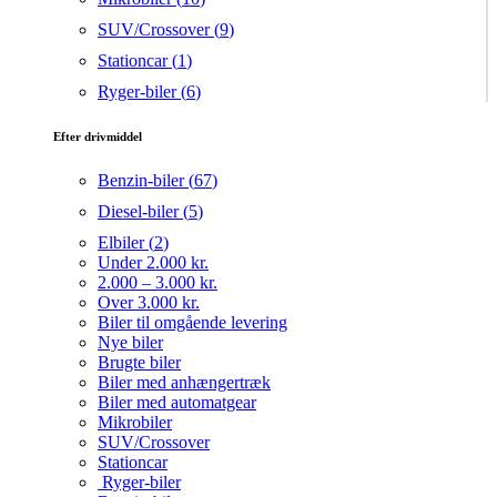
SUV/Crossover (
9
)
Stationcar (
1
)
Ryger-biler (
6
)
Efter drivmiddel
Benzin-biler (
67
)
Diesel-biler (
5
)
Elbiler (
2
)
Under 2.000 kr.
2.000 – 3.000 kr.
Over 3.000 kr.
Biler til omgående levering
Nye biler
Brugte biler
Biler med anhængertræk
Biler med automatgear
Mikrobiler
SUV/Crossover
Stationcar
Ryger-biler