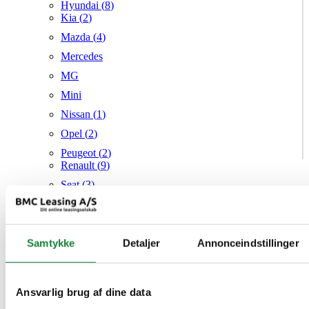
Hyundai (
8
)
Kia (
2
)
Mazda (
4
)
Mercedes
MG
Mini
Nissan (
1
)
Opel (
2
)
Peugeot (
2
)
Renault (
9
)
Seat (
3
)
Skoda (
1
)
Suzuki
Samtykke
Tesla
Detaljer
Annonceindstillinger
Toyota (
1
)
VW (
19
)
Ansvarlig brug af dine data
Audi
Mazda