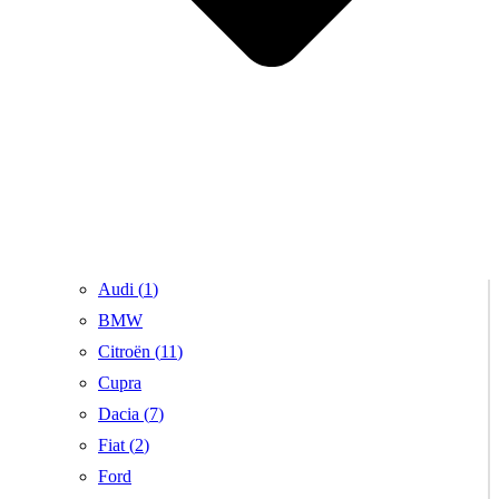
Audi (
1
)
BMW
Citroën (
11
)
Cupra
Dacia (
7
)
Fiat (
2
)
Ford