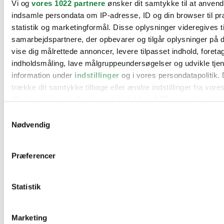
Vi og
vores 1022 partnere
ønsker dit samtykke til at anven
BMW
indsamle persondata om IP-adresse, ID og din browser til pr
Citroën
Cupra
statistik og marketingformål. Disse oplysninger videregives t
Dacia
samarbejdspartnere, der opbevarer og tilgår oplysninger på d
Fiat
vise dig målrettede annoncer, levere tilpasset indhold, foret
Ford
Hyundai
indholdsmåling, lave målgruppeundersøgelser og udvikle tje
Kia
information under
indstillinger
og i vores persondatapolitik. 
Mercedes
trække dit samtykke tilbage eller ændre indstillinger fra vore
MG
Mini
"Cookiedeklaration", eller ved at trykke på "Privacy trigger" i
Nissan
Samtykkevalg
Opel
Hvis du tillader det, vil vi også gerne:
Peugeot
Nødvendig
Renault
Indsamle præcise oplysninger om din placering, der 
Seat
inden for få meter
Skoda
Præferencer
Suzuki
Identificere din enhed baseret på en scanning af dens
Tesla
karakteristika (fingerprinting)
Toyota
Statistik
Dine valg anvendes på hele websitet.
VW
Værksteder
Kontakt os
Vi bruger cookies til at tilpasse vores indhold og annoncer, til
Øvrige informationer
Marketing
funktioner til sociale medier og til at analysere vores trafik. 