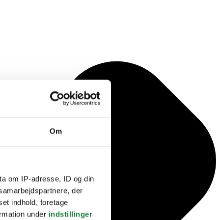
Om
ta om IP-adresse, ID og din
s samarbejdspartnere, der
set indhold, foretage
ormation under
indstillinger