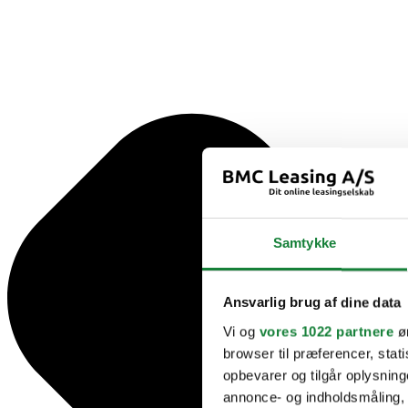
Samtykke
Ansvarlig brug af dine data
Vi og
vores 1022 partnere
øn
browser til præferencer, stat
opbevarer og tilgår oplysning
annonce- og indholdsmåling,