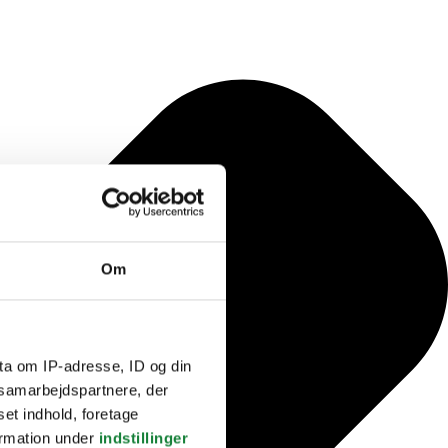
Om
ta om IP-adresse, ID og din
s samarbejdspartnere, der
set indhold, foretage
ormation under
indstillinger