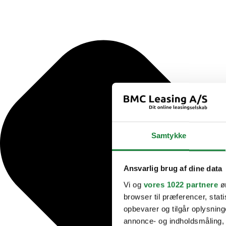
Samtykke
Ansvarlig brug af dine data
Vi og
vores 1022 partnere
øn
browser til præferencer, stat
opbevarer og tilgår oplysning
annonce- og indholdsmåling,