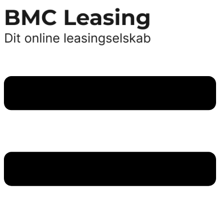
Videre
til
indhold