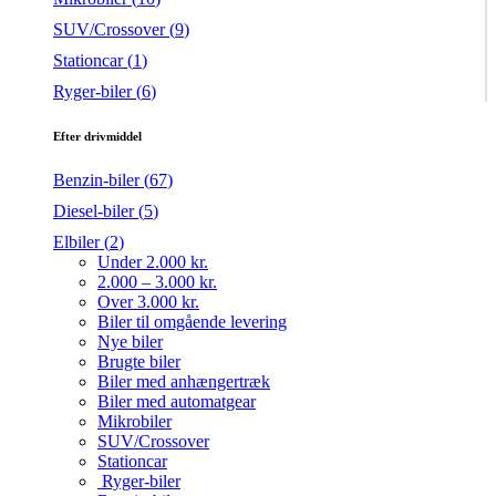
SUV/Crossover (
9
)
Stationcar (
1
)
Ryger-biler (
6
)
Efter drivmiddel
Benzin-biler (
67
)
Diesel-biler (
5
)
Elbiler (
2
)
Under 2.000 kr.
2.000 – 3.000 kr.
Over 3.000 kr.
Biler til omgående levering
Nye biler
Brugte biler
Biler med anhængertræk
Biler med automatgear
Mikrobiler
SUV/Crossover
Stationcar
Ryger-biler