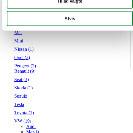
Tillad valgte
Hyundai (
8
)
annonceringspartnere og analysepartnere. Vores partnere
Kia (
2
)
kan kombinere disse data med andre oplysninger, du har
Mazda (
4
)
givet dem, eller som de har indsamlet fra din brug af deres
Afvis
Mercedes
tjenester.
MG
Mini
Nissan (
1
)
Opel (
2
)
Peugeot (
2
)
Renault (
9
)
Seat (
3
)
Skoda (
1
)
Suzuki
Tesla
Toyota (
1
)
VW (
19
)
Audi
Mazda