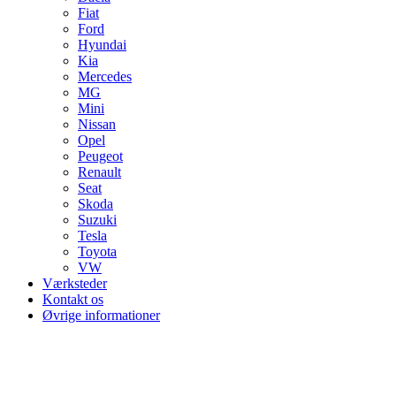
Fiat
Ford
Hyundai
Kia
Mercedes
MG
Mini
Nissan
Opel
Peugeot
Renault
Seat
Skoda
Suzuki
Tesla
Toyota
VW
Værksteder
Kontakt os
Øvrige informationer