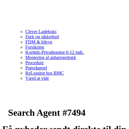
Clever Ladeboks
Dæk og sikkerhed
FDM & bilsyn
Forsikring
Korttids-Privatleasing 6-12 mdr.
Montering af anhængertræk
Procedure
Prøvekørsel
ReLeasing hos BMC
Værd at vide
Search Agent #7494