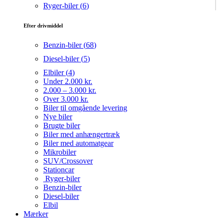
Ryger-biler (
6
)
Efter drivmiddel
Benzin-biler (
68
)
Diesel-biler (
5
)
Elbiler (
4
)
Under 2.000 kr.
2.000 – 3.000 kr.
Over 3.000 kr.
Biler til omgående levering
Nye biler
Brugte biler
Biler med anhængertræk
Biler med automatgear
Mikrobiler
SUV/Crossover
Stationcar
Ryger-biler
Benzin-biler
Diesel-biler
Elbil
Mærker