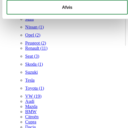
Mercedes
givet dem, eller som de har indsamlet fra din brug af deres
Afvis
MG
tjenester.
Mini
Nissan (
1
)
Opel (
2
)
Peugeot (
2
)
Renault (
11
)
Seat (
3
)
Skoda (
1
)
Suzuki
Tesla
Toyota (
1
)
VW (
19
)
Audi
Mazda
BMW
Citroën
Cupra
Dacia