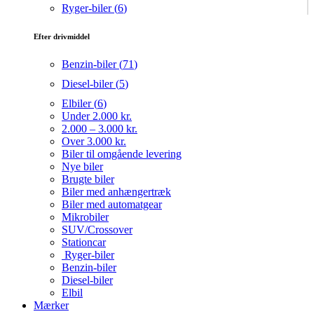
Ryger-biler (
6
)
Efter drivmiddel
Benzin-biler (
71
)
Diesel-biler (
5
)
Elbiler (
6
)
Under 2.000 kr.
2.000 – 3.000 kr.
Over 3.000 kr.
Biler til omgående levering
Nye biler
Brugte biler
Biler med anhængertræk
Biler med automatgear
Mikrobiler
SUV/Crossover
Stationcar
Ryger-biler
Benzin-biler
Diesel-biler
Elbil
Mærker