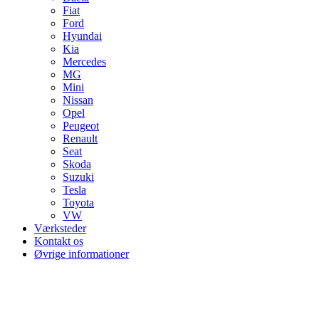
Fiat
Ford
Hyundai
Kia
Mercedes
MG
Mini
Nissan
Opel
Peugeot
Renault
Seat
Skoda
Suzuki
Tesla
Toyota
VW
Værksteder
Kontakt os
Øvrige informationer