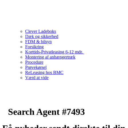
Clever Ladeboks
Dæk og sikkerhed
FDM & bilsyn
Forsikring
Korttids-Privatleasing 6-12 mdr.
Montering af anhængertræk
Procedure
Prøvekørsel
ReLeasing hos BMC
Værd at vide
Search Agent #7493