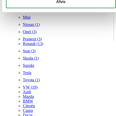
givet dem, eller som de har indsamlet fra din brug af deres
Afvis
Mercedes
tjenester.
MG
Mini
Nissan (
1
)
Opel (
3
)
Peugeot (
3
)
Renault (
13
)
Seat (
3
)
Skoda (
1
)
Suzuki
Tesla
Toyota (
1
)
VW (
19
)
Audi
Mazda
BMW
Citroën
Cupra
Dacia