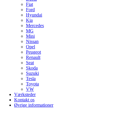
Fiat
Ford
Hyundai
Kia
Mercedes
MG
Mini
Nissan
Opel
Peugeot
Renault
Seat
Skoda
Suzuki
Tesla
Toyota
VW
Værksteder
Kontakt os
Øvrige informationer