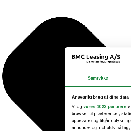
Samtykke
Ansvarlig brug af dine data
Vi og
vores 1022 partnere
øn
browser til præferencer, stat
opbevarer og tilgår oplysning
annonce- og indholdsmåling,