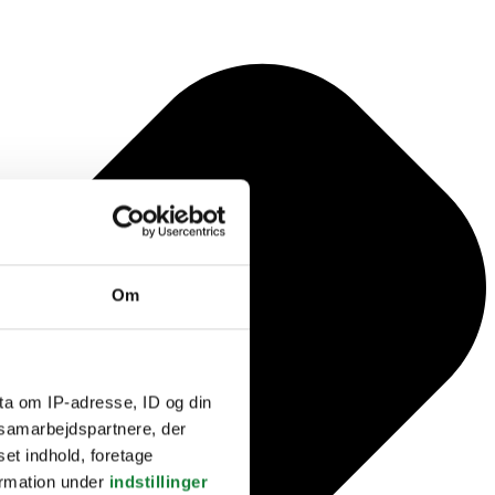
Om
ta om IP-adresse, ID og din
s samarbejdspartnere, der
set indhold, foretage
ormation under
indstillinger