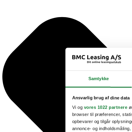
Samtykke
Ansvarlig brug af dine data
Vi og
vores 1022 partnere
øn
browser til præferencer, stat
opbevarer og tilgår oplysning
annonce- og indholdsmåling,