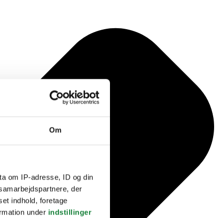
Om
ta om IP-adresse, ID og din
s samarbejdspartnere, der
set indhold, foretage
ormation under
indstillinger