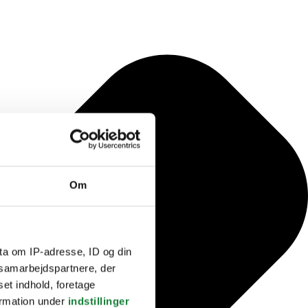
Om
ta om IP-adresse, ID og din
s samarbejdspartnere, der
set indhold, foretage
ormation under
indstillinger