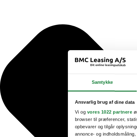
Samtykke
Ansvarlig brug af dine data
Vi og
vores 1022 partnere
øn
browser til præferencer, stat
opbevarer og tilgår oplysning
annonce- og indholdsmåling,