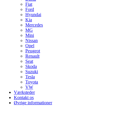
Fiat
Ford
Hyundai
Kia
Mercedes
MG
Mini
Nissan
Opel
Peugeot
Renault
Seat
Skoda
Suzuki
Tesla
Toyota
VW
Værksteder
Kontakt os
Øvrige informationer