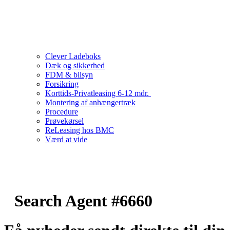
Clever Ladeboks
Dæk og sikkerhed
FDM & bilsyn
Forsikring
Korttids-Privatleasing 6-12 mdr.
Montering af anhængertræk
Procedure
Prøvekørsel
ReLeasing hos BMC
Værd at vide
Search Agent #6660