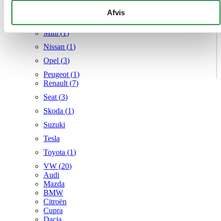
Mercedes
givet dem, eller som de har indsamlet fra din brug af deres
Afvis
MG
tjenester.
Mini (
1
)
Nissan (
1
)
Opel (
3
)
Peugeot (
1
)
Renault (
7
)
Seat (
3
)
Skoda (
1
)
Suzuki
Tesla
Toyota (
1
)
VW (
20
)
Audi
Mazda
BMW
Citroën
Cupra
Dacia