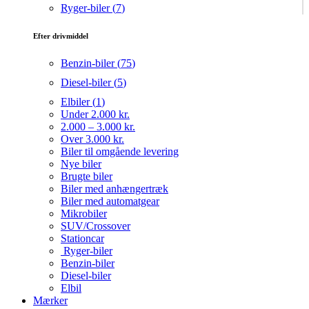
Ryger-biler (
7
)
Efter drivmiddel
Benzin-biler (
75
)
Diesel-biler (
5
)
Elbiler (
1
)
Under 2.000 kr.
2.000 – 3.000 kr.
Over 3.000 kr.
Biler til omgående levering
Nye biler
Brugte biler
Biler med anhængertræk
Biler med automatgear
Mikrobiler
SUV/Crossover
Stationcar
Ryger-biler
Benzin-biler
Diesel-biler
Elbil
Mærker