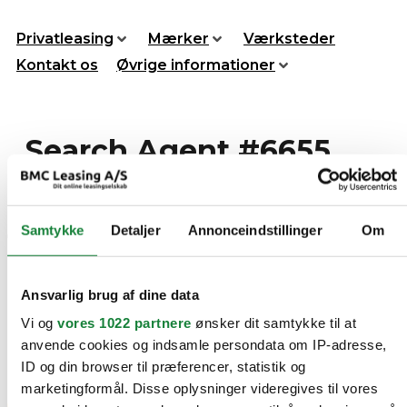
Videre
til
Privatleasing
Mærker
Værksteder
indhold
Kontakt os
Øvrige informationer
Search Agent #6655
Få nyheder sendt direkte
Samtykke
Detaljer
Annonceindstillinger
Om
til din indbakke
Tilmeld dig vores nyhedsbrev, for at få nyheder om biler
Ansvarlig brug af dine data
sendt direkte til din indbakke.
Vi og
vores 1022 partnere
ønsker dit samtykke til at
anvende cookies og indsamle persondata om IP-adresse,
ID og din browser til præferencer, statistik og
marketingformål. Disse oplysninger videregives til vores