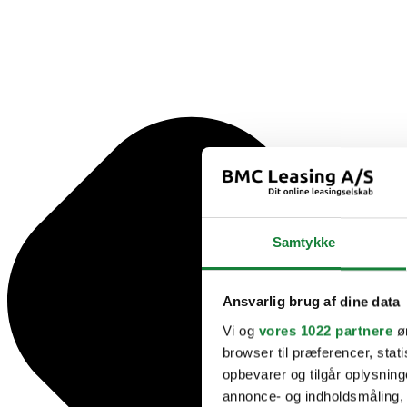
Samtykke
Ansvarlig brug af dine data
Vi og
vores 1022 partnere
øn
browser til præferencer, stat
opbevarer og tilgår oplysning
annonce- og indholdsmåling,