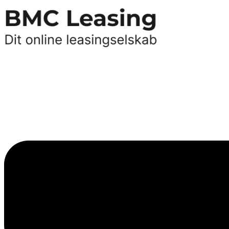
Videre
til
indhold