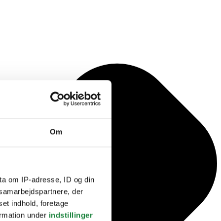
Om
ta om IP-adresse, ID og din
s samarbejdspartnere, der
set indhold, foretage
ormation under
indstillinger