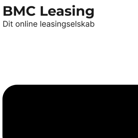
Videre
til
indhold