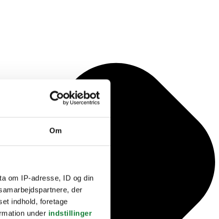
Om
ta om IP-adresse, ID og din
s samarbejdspartnere, der
set indhold, foretage
ormation under
indstillinger