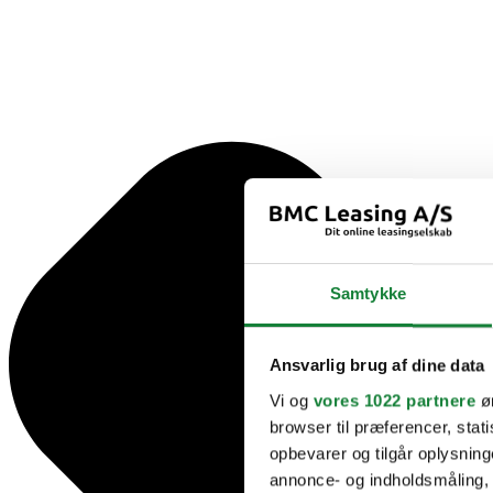
Samtykke
Ansvarlig brug af dine data
Vi og
vores 1022 partnere
øn
browser til præferencer, stat
opbevarer og tilgår oplysning
annonce- og indholdsmåling,