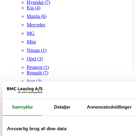
Hyundai (
7
)
Kia (
4
)
Mazda (
6
)
Mercedes
MG
Mini
Nissan (
1
)
Opel (
3
)
Peugeot (
1
)
Renault (
7
)
Seat (
3
)
Skoda (
1
)
Suzuki
Samtykke
Tesla
Detaljer
Annonceindstillinger
Toyota (
1
)
VW (
21
)
Ansvarlig brug af dine data
Audi
Mazda