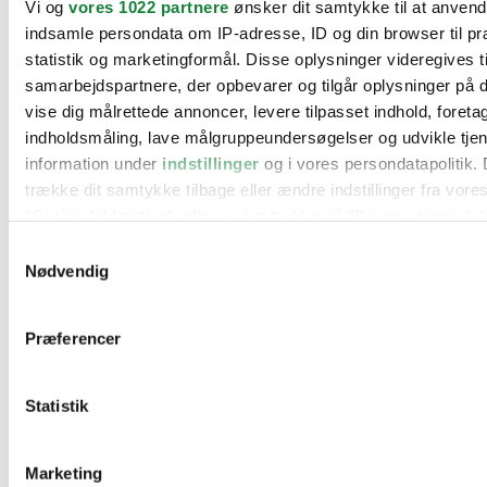
Vi og
vores 1022 partnere
ønsker dit samtykke til at anven
BMW
indsamle persondata om IP-adresse, ID og din browser til pr
Citroën
Cupra
statistik og marketingformål. Disse oplysninger videregives t
Dacia
samarbejdspartnere, der opbevarer og tilgår oplysninger på d
Fiat
vise dig målrettede annoncer, levere tilpasset indhold, foret
Ford
Hyundai
indholdsmåling, lave målgruppeundersøgelser og udvikle tje
Kia
information under
indstillinger
og i vores persondatapolitik. 
Mercedes
trække dit samtykke tilbage eller ændre indstillinger fra vore
MG
Mini
"Cookiedeklaration", eller ved at trykke på "Privacy trigger" i
Nissan
Samtykkevalg
Opel
Hvis du tillader det, vil vi også gerne:
Peugeot
Nødvendig
Renault
Indsamle præcise oplysninger om din placering, der 
Seat
inden for få meter
Skoda
Præferencer
Suzuki
Identificere din enhed baseret på en scanning af dens
Tesla
karakteristika (fingerprinting)
Toyota
Statistik
Dine valg anvendes på hele websitet.
VW
Værksteder
Kontakt os
Vi bruger cookies til at tilpasse vores indhold og annoncer, til
Øvrige informationer
Marketing
funktioner til sociale medier og til at analysere vores trafik. 