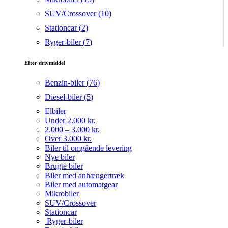
SUV/Crossover (
10
)
Stationcar (
2
)
Ryger-biler (
7
)
Efter drivmiddel
Benzin-biler (
76
)
Diesel-biler (
5
)
Elbiler
Under 2.000 kr.
2.000 – 3.000 kr.
Over 3.000 kr.
Biler til omgående levering
Nye biler
Brugte biler
Biler med anhængertræk
Biler med automatgear
Mikrobiler
SUV/Crossover
Stationcar
Ryger-biler