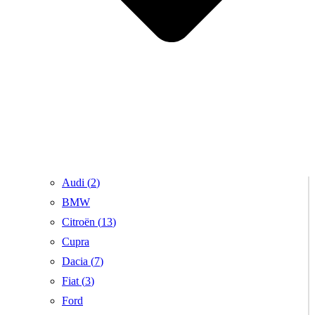
Audi (
2
)
BMW
Citroën (
13
)
Cupra
Dacia (
7
)
Fiat (
3
)
Ford