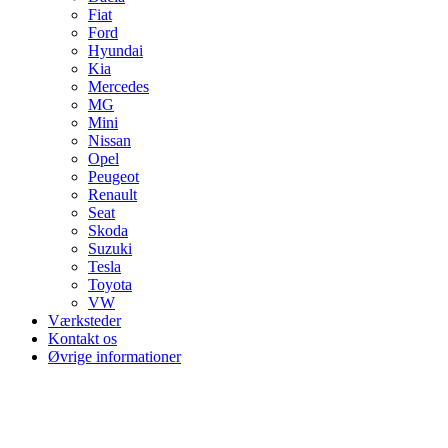
Fiat
Ford
Hyundai
Kia
Mercedes
MG
Mini
Nissan
Opel
Peugeot
Renault
Seat
Skoda
Suzuki
Tesla
Toyota
VW
Værksteder
Kontakt os
Øvrige informationer