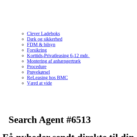
Clever Ladeboks
Dæk og sikkerhed
FDM & bilsyn
Forsikring
Korttids-Privatleasing 6-12 mdr.
Montering af anhængertræk
Procedure
Prøvekørsel
ReLeasing hos BMC
Værd at vide
Search Agent #6513