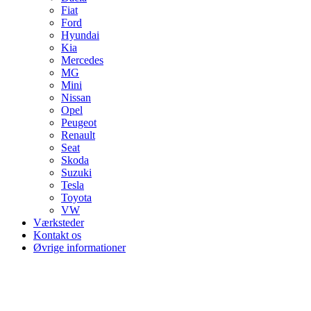
Fiat
Ford
Hyundai
Kia
Mercedes
MG
Mini
Nissan
Opel
Peugeot
Renault
Seat
Skoda
Suzuki
Tesla
Toyota
VW
Værksteder
Kontakt os
Øvrige informationer