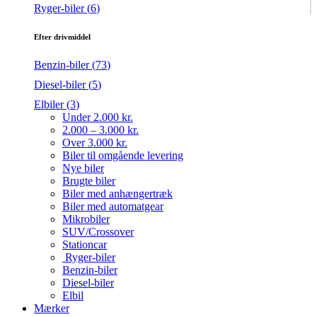
Ryger-biler (
6
)
Efter drivmiddel
Benzin-biler (
73
)
Diesel-biler (
5
)
Elbiler (
3
)
Under 2.000 kr.
2.000 – 3.000 kr.
Over 3.000 kr.
Biler til omgående levering
Nye biler
Brugte biler
Biler med anhængertræk
Biler med automatgear
Mikrobiler
SUV/Crossover
Stationcar
Ryger-biler
Benzin-biler
Diesel-biler
Elbil
Mærker