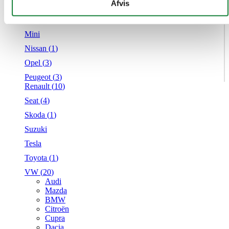
givet dem, eller som de har indsamlet fra din brug af deres
Afvis
Mercedes
tjenester.
MG
Mini
Nissan (
1
)
Opel (
3
)
Peugeot (
3
)
Renault (
10
)
Seat (
4
)
Skoda (
1
)
Suzuki
Tesla
Toyota (
1
)
VW (
20
)
Audi
Mazda
BMW
Citroën
Cupra
Dacia