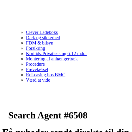
Clever Ladeboks
Dæk og sikkerhed
FDM & bilsyn
Forsikring
Korttids-Privatleasing 6-12 mdr.
Montering af anhængertræk
Procedure
Prøvekørsel
ReLeasing hos BMC
Værd at vide
Search Agent #6508