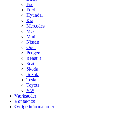
Fiat
Ford
Hyundai
Kia
Mercedes
MG
Mini
Nissan
Opel
Peugeot
Renault
Seat
Skoda
Suzuki
Tesla
Toyota
VW
Værksteder
Kontakt os
Øvrige informationer