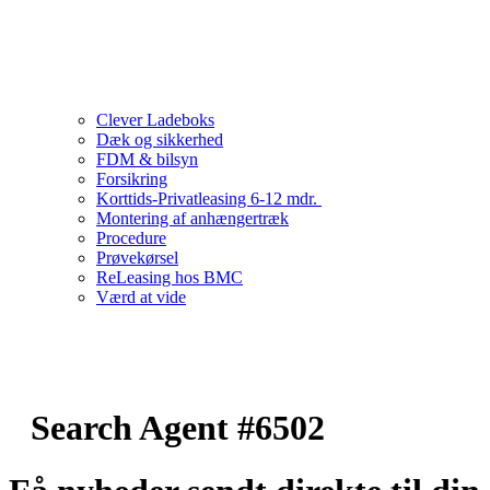
Clever Ladeboks
Dæk og sikkerhed
FDM & bilsyn
Forsikring
Korttids-Privatleasing 6-12 mdr.
Montering af anhængertræk
Procedure
Prøvekørsel
ReLeasing hos BMC
Værd at vide
Search Agent #6502