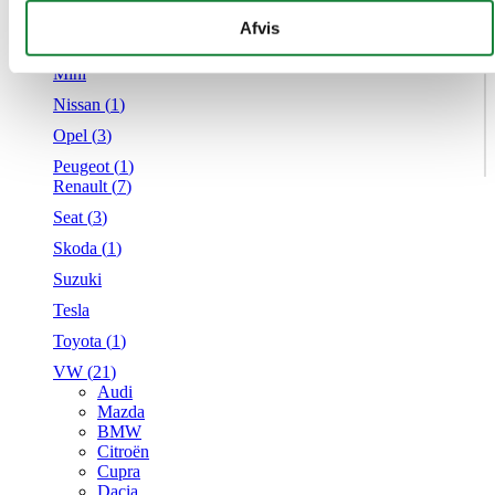
Mercedes
givet dem, eller som de har indsamlet fra din brug af deres
Afvis
MG
tjenester.
Mini
Nissan (
1
)
Opel (
3
)
Peugeot (
1
)
Renault (
7
)
Seat (
3
)
Skoda (
1
)
Suzuki
Tesla
Toyota (
1
)
VW (
21
)
Audi
Mazda
BMW
Citroën
Cupra
Dacia