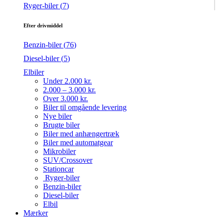
Ryger-biler (
7
)
Efter drivmiddel
Benzin-biler (
76
)
Diesel-biler (
5
)
Elbiler
Under 2.000 kr.
2.000 – 3.000 kr.
Over 3.000 kr.
Biler til omgående levering
Nye biler
Brugte biler
Biler med anhængertræk
Biler med automatgear
Mikrobiler
SUV/Crossover
Stationcar
Ryger-biler
Benzin-biler
Diesel-biler
Elbil
Mærker