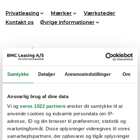
Videre
til
Privatleasing
Mærker
Værksteder
indhold
Kontakt os
Øvrige informationer
Search Agent #6493
Få nyheder sendt direkte
Samtykke
Detaljer
Annonceindstillinger
Om
til din indbakke
Ansvarlig brug af dine data
Tilmeld dig vores nyhedsbrev, for at få nyheder om biler
sendt direkte til din indbakke.
Vi og
vores 1022 partnere
ønsker dit samtykke til at
anvende cookies og indsamle persondata om IP-
adresse, ID og din browser til præferencer, statistik og
marketingformål. Disse oplysninger videregives til vores
samarbejdspartnere, der opbevarer og tilgår oplysninger