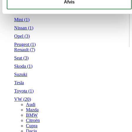
givet dem, eller som de har indsamlet fra din brug af deres
Afvis
Mercedes
tjenester.
MG
Mini (
1
)
Nissan (
1
)
Opel (
3
)
Peugeot (
1
)
Renault (
7
)
Seat (
3
)
Skoda (
1
)
Suzuki
Tesla
Toyota (
1
)
VW (
20
)
Audi
Mazda
BMW
Citroën
Cupra
Dacia