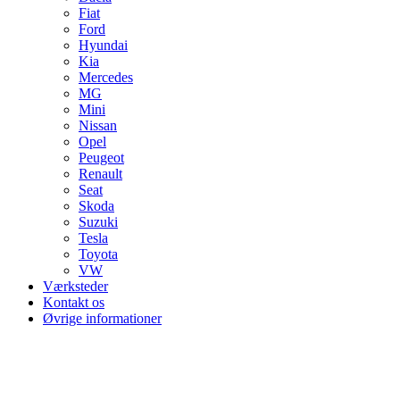
Fiat
Ford
Hyundai
Kia
Mercedes
MG
Mini
Nissan
Opel
Peugeot
Renault
Seat
Skoda
Suzuki
Tesla
Toyota
VW
Værksteder
Kontakt os
Øvrige informationer