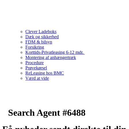
Clever Ladeboks
Dæk og sikkerhed
FDM & bilsyn
Forsikring
Korttids-Privatleasing 6-12 mdr.
Montering af anhængertræk
Procedure
Prøvekørsel
ReLeasing hos BMC
Værd at vide
Search Agent #6488