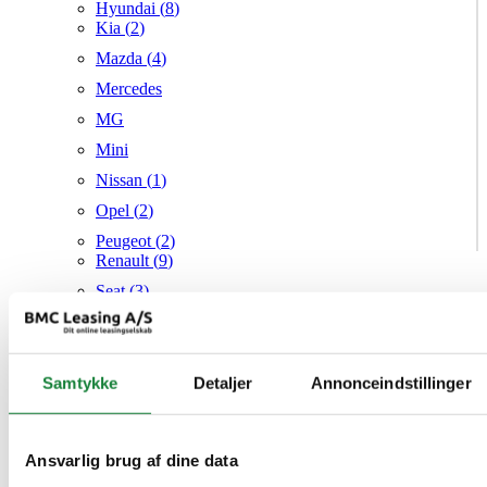
Hyundai (
8
)
Kia (
2
)
Mazda (
4
)
Mercedes
MG
Mini
Nissan (
1
)
Opel (
2
)
Peugeot (
2
)
Renault (
9
)
Seat (
3
)
Skoda (
1
)
Suzuki
Samtykke
Tesla
Detaljer
Annonceindstillinger
Toyota (
1
)
VW (
19
)
Ansvarlig brug af dine data
Audi
Mazda