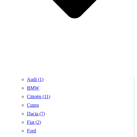
Audi (
1
)
BMW
Citroën (
11
)
Cupra
Dacia (
7
)
Fiat (
2
)
Ford