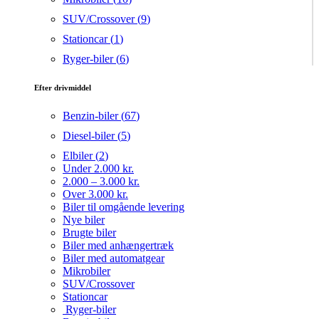
SUV/Crossover (
9
)
Stationcar (
1
)
Ryger-biler (
6
)
Efter drivmiddel
Benzin-biler (
67
)
Diesel-biler (
5
)
Elbiler (
2
)
Under 2.000 kr.
2.000 – 3.000 kr.
Over 3.000 kr.
Biler til omgående levering
Nye biler
Brugte biler
Biler med anhængertræk
Biler med automatgear
Mikrobiler
SUV/Crossover
Stationcar
Ryger-biler