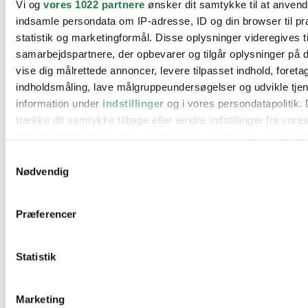
Vi og
vores 1022 partnere
ønsker dit samtykke til at anven
BMW
indsamle persondata om IP-adresse, ID og din browser til pr
Citroën
Cupra
statistik og marketingformål. Disse oplysninger videregives t
Dacia
samarbejdspartnere, der opbevarer og tilgår oplysninger på d
Fiat
vise dig målrettede annoncer, levere tilpasset indhold, foret
Ford
Hyundai
indholdsmåling, lave målgruppeundersøgelser og udvikle tje
Kia
information under
indstillinger
og i vores persondatapolitik. 
Mercedes
trække dit samtykke tilbage eller ændre indstillinger fra vore
MG
Mini
"Cookiedeklaration", eller ved at trykke på "Privacy trigger" i
Nissan
Samtykkevalg
Opel
Hvis du tillader det, vil vi også gerne:
Peugeot
Nødvendig
Renault
Indsamle præcise oplysninger om din placering, der 
Seat
inden for få meter
Skoda
Præferencer
Suzuki
Identificere din enhed baseret på en scanning af dens
Tesla
karakteristika (fingerprinting)
Toyota
Statistik
Dine valg anvendes på hele websitet.
VW
Værksteder
Kontakt os
Vi bruger cookies til at tilpasse vores indhold og annoncer, til
Øvrige informationer
Marketing
funktioner til sociale medier og til at analysere vores trafik. 