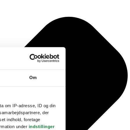
Om
ta om IP-adresse, ID og din
s samarbejdspartnere, der
set indhold, foretage
ormation under
indstillinger