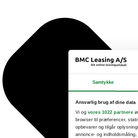
Samtykke
Ansvarlig brug af dine data
Vi og
vores 1022 partnere
øn
browser til præferencer, stat
opbevarer og tilgår oplysning
annonce- og indholdsmåling,