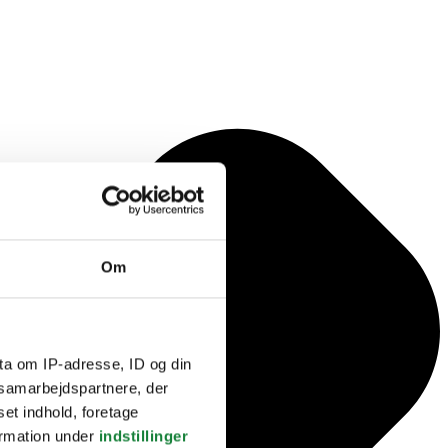
Om
ta om IP-adresse, ID og din
s samarbejdspartnere, der
set indhold, foretage
ormation under
indstillinger