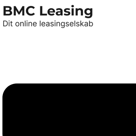
Videre
til
indhold