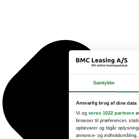
Samtykke
Ansvarlig brug af dine data
Vi og
vores 1022 partnere
øn
browser til præferencer, stat
opbevarer og tilgår oplysning
annonce- og indholdsmåling,