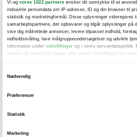
Vi og
vores 1022 partnere
ønsker dit samtykke til at anven
BMW
indsamle persondata om IP-adresse, ID og din browser til pr
Citroën
Cupra
statistik og marketingformål. Disse oplysninger videregives t
Dacia
samarbejdspartnere, der opbevarer og tilgår oplysninger på d
Fiat
vise dig målrettede annoncer, levere tilpasset indhold, foret
Ford
Hyundai
indholdsmåling, lave målgruppeundersøgelser og udvikle tje
Kia
information under
indstillinger
og i vores persondatapolitik. 
Mercedes
trække dit samtykke tilbage eller ændre indstillinger fra vore
MG
Mini
"Cookiedeklaration", eller ved at trykke på "Privacy trigger" i
Nissan
Samtykkevalg
Opel
Hvis du tillader det, vil vi også gerne:
Peugeot
Nødvendig
Renault
Indsamle præcise oplysninger om din placering, der 
Seat
inden for få meter
Skoda
Præferencer
Suzuki
Identificere din enhed baseret på en scanning af dens
Tesla
karakteristika (fingerprinting)
Toyota
Statistik
Dine valg anvendes på hele websitet.
VW
Værksteder
Kontakt os
Vi bruger cookies til at tilpasse vores indhold og annoncer, til
Øvrige informationer
Marketing
funktioner til sociale medier og til at analysere vores trafik. 