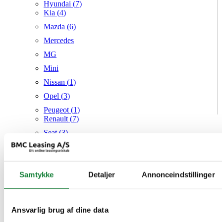
Hyundai (
7
)
Kia (
4
)
Mazda (
6
)
Mercedes
MG
Mini
Nissan (
1
)
Opel (
3
)
Peugeot (
1
)
Renault (
7
)
Seat (
3
)
Skoda (
1
)
Suzuki
Samtykke
Tesla
Detaljer
Annonceindstillinger
Toyota (
1
)
VW (
21
)
Ansvarlig brug af dine data
Audi
Mazda