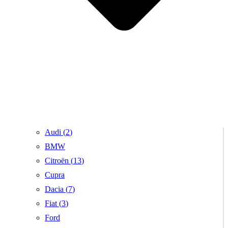
Audi (
2
)
BMW
Citroën (
13
)
Cupra
Dacia (
7
)
Fiat (
3
)
Ford