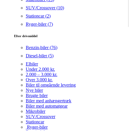
SUV/Crossover (
10
)
Stationcar (
2
)
Ryger-biler (
7
)
Efter drivmiddel
Benzin-biler (
76
)
Diesel-biler (
5
)
Elbiler
Under 2.000 kr.
2.000 – 3.000 kr.
Over 3.000 kr.
Biler til omgående levering
Nye biler
Brugte biler
Biler med anhængertræk
Biler med automatgear
Mikrobiler
SUV/Crossover
Stationcar
Ryger-biler