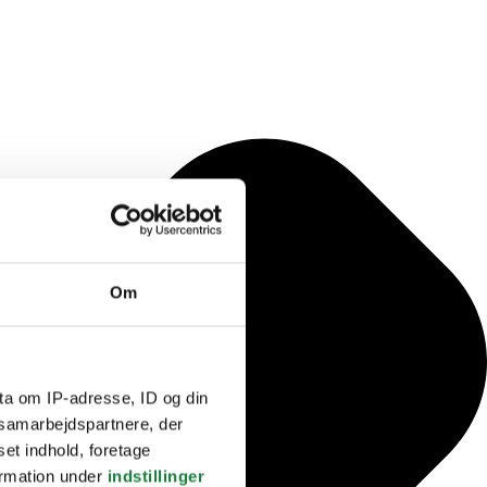
Om
ta om IP-adresse, ID og din
s samarbejdspartnere, der
set indhold, foretage
ormation under
indstillinger