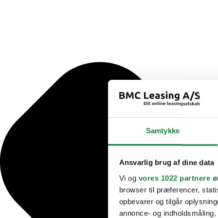
Samtykke
Ansvarlig brug af dine data
Vi og
vores 1022 partnere
øn
browser til præferencer, stat
opbevarer og tilgår oplysning
annonce- og indholdsmåling,