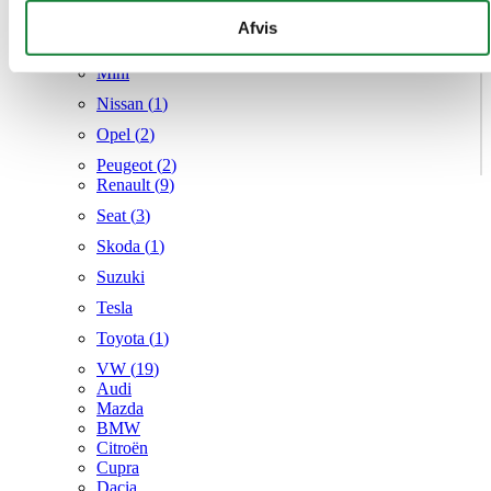
Mercedes
givet dem, eller som de har indsamlet fra din brug af deres
Afvis
MG
tjenester.
Mini
Nissan (
1
)
Opel (
2
)
Peugeot (
2
)
Renault (
9
)
Seat (
3
)
Skoda (
1
)
Suzuki
Tesla
Toyota (
1
)
VW (
19
)
Audi
Mazda
BMW
Citroën
Cupra
Dacia