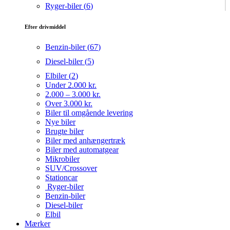
Ryger-biler (
6
)
Efter drivmiddel
Benzin-biler (
67
)
Diesel-biler (
5
)
Elbiler (
2
)
Under 2.000 kr.
2.000 – 3.000 kr.
Over 3.000 kr.
Biler til omgående levering
Nye biler
Brugte biler
Biler med anhængertræk
Biler med automatgear
Mikrobiler
SUV/Crossover
Stationcar
Ryger-biler
Benzin-biler
Diesel-biler
Elbil
Mærker