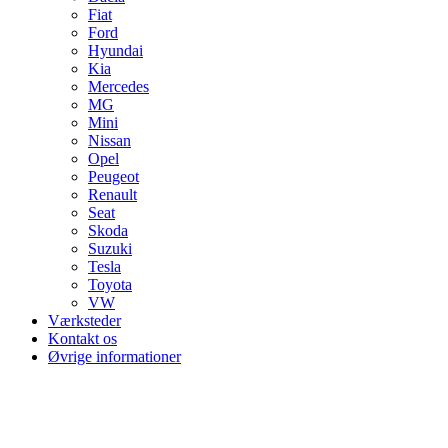
Fiat
Ford
Hyundai
Kia
Mercedes
MG
Mini
Nissan
Opel
Peugeot
Renault
Seat
Skoda
Suzuki
Tesla
Toyota
VW
Værksteder
Kontakt os
Øvrige informationer