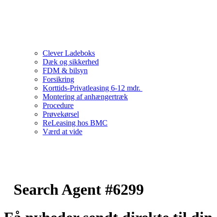
Clever Ladeboks
Dæk og sikkerhed
FDM & bilsyn
Forsikring
Korttids-Privatleasing 6-12 mdr.
Montering af anhængertræk
Procedure
Prøvekørsel
ReLeasing hos BMC
Værd at vide
Search Agent #6299