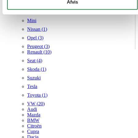
givet dem, eller som de har indsamlet fra din brug af deres
Afvis
Mercedes
tjenester.
MG
Mini
Nissan (
1
)
Opel (
3
)
Peugeot (
3
)
Renault (
10
)
Seat (
4
)
Skoda (
1
)
Suzuki
Tesla
Toyota (
1
)
VW (
20
)
Audi
Mazda
BMW
Citroën
Cupra
Dacia