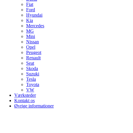
Fiat
Ford
Hyundai
Kia
Mercedes
MG
Mini
Nissan
Opel
Peugeot
Renault
Seat
Skoda
Suzuki
Tesla
Toyota
VW
Værksteder
Kontakt os
Øvrige informationer