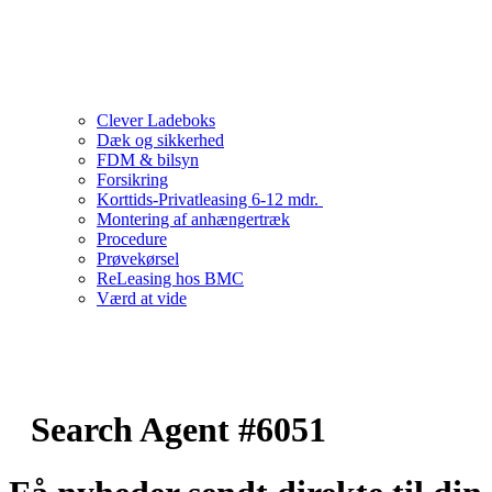
Clever Ladeboks
Dæk og sikkerhed
FDM & bilsyn
Forsikring
Korttids-Privatleasing 6-12 mdr.
Montering af anhængertræk
Procedure
Prøvekørsel
ReLeasing hos BMC
Værd at vide
Search Agent #6051