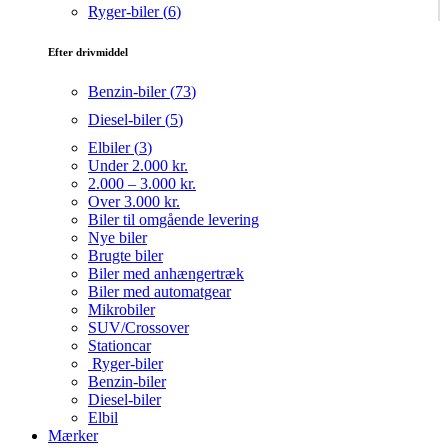
Ryger-biler (
6
)
Efter drivmiddel
Benzin-biler (
73
)
Diesel-biler (
5
)
Elbiler (
3
)
Under 2.000 kr.
2.000 – 3.000 kr.
Over 3.000 kr.
Biler til omgående levering
Nye biler
Brugte biler
Biler med anhængertræk
Biler med automatgear
Mikrobiler
SUV/Crossover
Stationcar
Ryger-biler
Benzin-biler
Diesel-biler
Elbil
Mærker