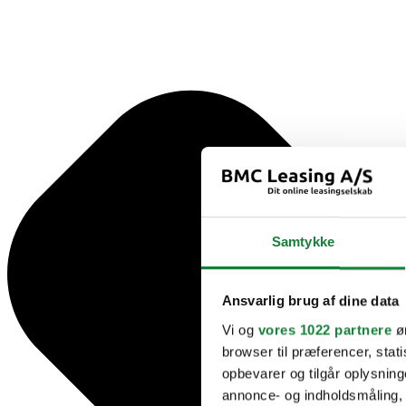
Samtykke
Ansvarlig brug af dine data
Vi og
vores 1022 partnere
øn
browser til præferencer, stat
opbevarer og tilgår oplysning
annonce- og indholdsmåling,