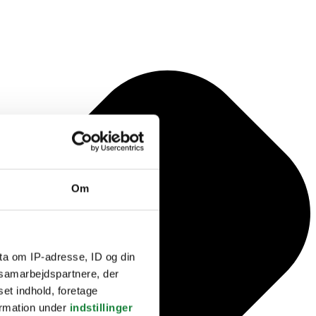
Om
ta om IP-adresse, ID og din
s samarbejdspartnere, der
set indhold, foretage
ormation under
indstillinger