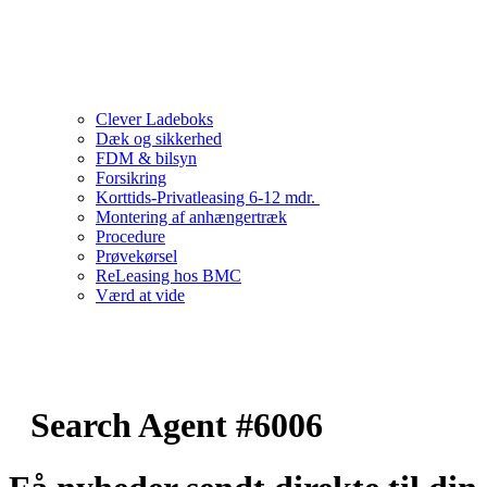
Clever Ladeboks
Dæk og sikkerhed
FDM & bilsyn
Forsikring
Korttids-Privatleasing 6-12 mdr.
Montering af anhængertræk
Procedure
Prøvekørsel
ReLeasing hos BMC
Værd at vide
Search Agent #6006