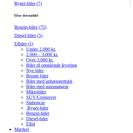
Ryger-biler (
7
)
Efter drivmiddel
Benzin-biler (
75
)
Diesel-biler (
5
)
Elbiler (
1
)
Under 2.000 kr.
2.000 – 3.000 kr.
Over 3.000 kr.
Biler til omgående levering
Nye biler
Brugte biler
Biler med anhængertræk
Biler med automatgear
Mikrobiler
SUV/Crossover
Stationcar
Ryger-biler
Benzin-biler
Diesel-biler
Elbil
Mærker