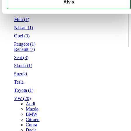
givet dem, eller som de har indsamlet fra din brug af deres
Afvis
Mercedes
tjenester.
MG
Mini (
1
)
Nissan (
1
)
Opel (
3
)
Peugeot (
1
)
Renault (
7
)
Seat (
3
)
Skoda (
1
)
Suzuki
Tesla
Toyota (
1
)
VW (
20
)
Audi
Mazda
BMW
Citroën
Cupra
Dacia