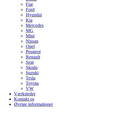
Fiat
Ford
Hyundai
Kia
Mercedes
MG
Mini
Nissan
Opel
Peugeot
Renault
Seat
Skoda
Suzuki
Tesla
Toyota
VW
Værksteder
Kontakt os
Øvrige informationer