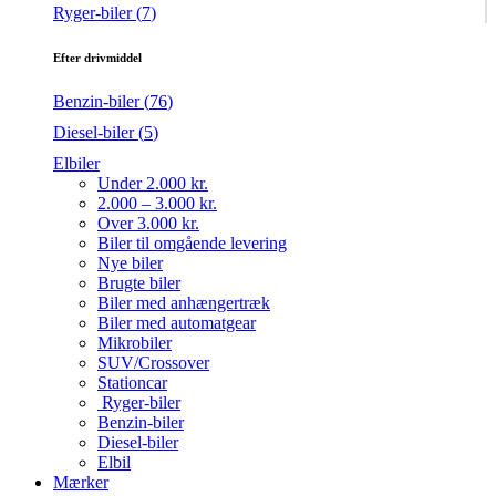
Ryger-biler (
7
)
Efter drivmiddel
Benzin-biler (
76
)
Diesel-biler (
5
)
Elbiler
Under 2.000 kr.
2.000 – 3.000 kr.
Over 3.000 kr.
Biler til omgående levering
Nye biler
Brugte biler
Biler med anhængertræk
Biler med automatgear
Mikrobiler
SUV/Crossover
Stationcar
Ryger-biler
Benzin-biler
Diesel-biler
Elbil
Mærker