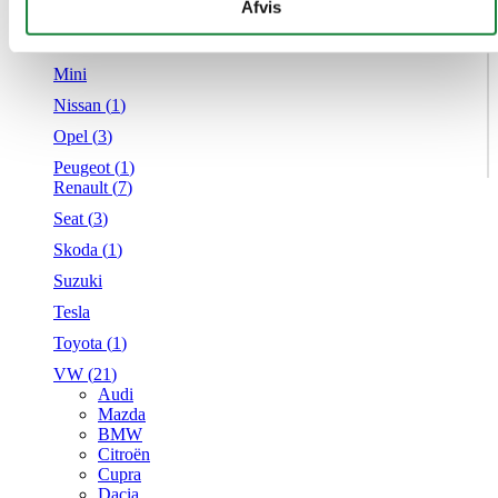
givet dem, eller som de har indsamlet fra din brug af deres
Afvis
Mercedes
tjenester.
MG
Mini
Nissan (
1
)
Opel (
3
)
Peugeot (
1
)
Renault (
7
)
Seat (
3
)
Skoda (
1
)
Suzuki
Tesla
Toyota (
1
)
VW (
21
)
Audi
Mazda
BMW
Citroën
Cupra
Dacia