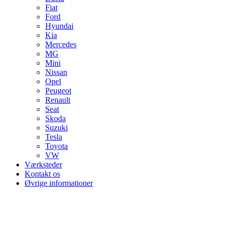
Fiat
Ford
Hyundai
Kia
Mercedes
MG
Mini
Nissan
Opel
Peugeot
Renault
Seat
Skoda
Suzuki
Tesla
Toyota
VW
Værksteder
Kontakt os
Øvrige informationer