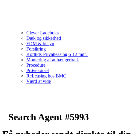
Clever Ladeboks
Dæk og sikkerhed
FDM & bilsyn
Forsikring
Korttids-Privatleasing 6-12 mdr.
Montering af anhængertræk
Procedure
Prøvekørsel
ReLeasing hos BMC
Værd at vide
Search Agent #5993