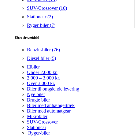
SUV/Crossover (
10
)
Stationcar (
2
)
Ryger-biler (
7
)
Efter drivmiddel
Benzin-biler (
76
)
Diesel-biler (
5
)
Elbiler
Under 2.000 kr.
2.000 – 3.000 kr.
Over 3.000 kr.
Biler til omgående levering
Nye biler
Brugte biler
Biler med anhængertræk
Biler med automatgear
Mikrobiler
SUV/Crossover
Stationcar
Ryger-biler