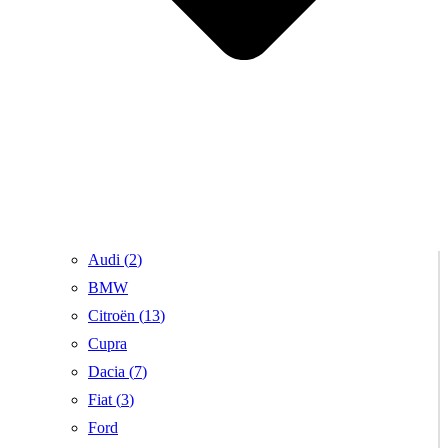
Audi (
2
)
BMW
Citroën (
13
)
Cupra
Dacia (
7
)
Fiat (
3
)
Ford