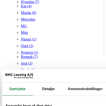
Hyundai (
7
)
Kia (
4
)
Mazda (
6
)
Mercedes
MG
Mini
Nissan (
1
)
Opel (
3
)
Peugeot (
1
)
Renault (
7
)
Seat (
3
)
Skoda (
1
)
Suzuki
Tesla
Samtykke
Detaljer
Annonceindstillinger
Toyota (
1
)
VW (
21
)
Audi
Mazda
Ansvarlig brug af dine data