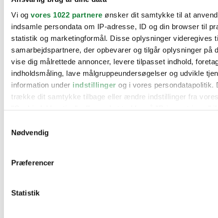
BMW
Vi og
vores 1022 partnere
ønsker dit samtykke til at anven
Citroën
Cupra
indsamle persondata om IP-adresse, ID og din browser til pr
Dacia
statistik og marketingformål. Disse oplysninger videregives t
Fiat
samarbejdspartnere, der opbevarer og tilgår oplysninger på d
Ford
Hyundai
vise dig målrettede annoncer, levere tilpasset indhold, foret
Kia
indholdsmåling, lave målgruppeundersøgelser og udvikle tje
Mercedes
information under
indstillinger
og i vores persondatapolitik. 
MG
Mini
trække dit samtykke tilbage eller ændre indstillinger fra vore
Nissan
"Cookiedeklaration", eller ved at trykke på "Privacy trigger" i
Opel
Peugeot
Samtykkevalg
Renault
Hvis du tillader det, vil vi også gerne:
Nødvendig
Seat
Indsamle præcise oplysninger om din placering, der 
Skoda
Suzuki
inden for få meter
Præferencer
Tesla
Identificere din enhed baseret på en scanning af dens
Toyota
karakteristika (fingerprinting)
VW
Værksteder
Statistik
Dine valg anvendes på hele websitet.
Kontakt os
Øvrige informationer
Vi bruger cookies til at tilpasse vores indhold og annoncer, til