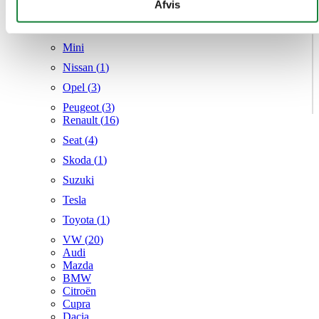
givet dem, eller som de har indsamlet fra din brug af deres
Afvis
Mercedes
tjenester.
MG
Mini
Nissan (
1
)
Opel (
3
)
Peugeot (
3
)
Renault (
16
)
Seat (
4
)
Skoda (
1
)
Suzuki
Tesla
Toyota (
1
)
VW (
20
)
Audi
Mazda
BMW
Citroën
Cupra
Dacia