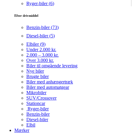
Ryger-biler (
6
)
Efter drivmiddel
Benzin-biler (
73
)
Diesel-biler (
5
)
Elbiler (
9
)
Under 2.000 kr.
2.000 – 3.000 kr.
Over 3.000 kr.
Biler til omgående levering
Nye biler
Brugte biler
Biler med anhængertræk
Biler med automatgear
Mikrobiler
SUV/Crossover
Stationcar
Ryger-biler
Benzin-biler
Diesel-biler
Elbil
Mærker