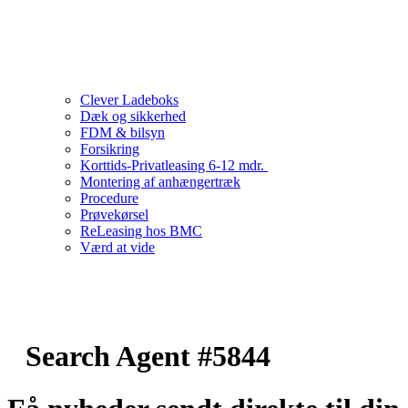
Clever Ladeboks
Dæk og sikkerhed
FDM & bilsyn
Forsikring
Korttids-Privatleasing 6-12 mdr.
Montering af anhængertræk
Procedure
Prøvekørsel
ReLeasing hos BMC
Værd at vide
Search Agent #5844