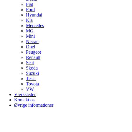
Fiat
Ford
Hyundai
Kia
Mercedes
MG
Mini
Nissan
Opel
Peugeot
Renault
Seat
Skoda
Suzuki
Tesla
Toyota
VW
Værksteder
Kontakt os
Øvrige informationer