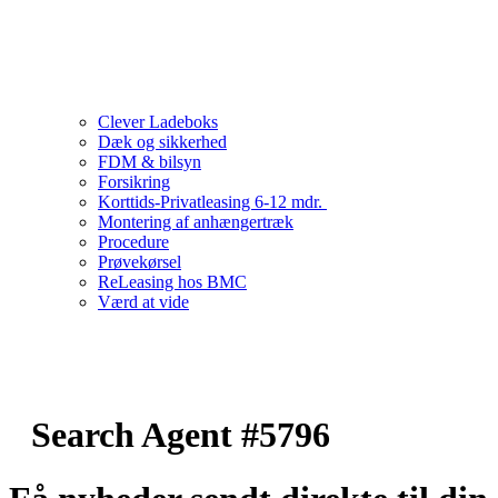
Clever Ladeboks
Dæk og sikkerhed
FDM & bilsyn
Forsikring
Korttids-Privatleasing 6-12 mdr.
Montering af anhængertræk
Procedure
Prøvekørsel
ReLeasing hos BMC
Værd at vide
Search Agent #5796