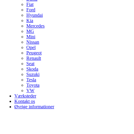
Fiat
Ford
Hyundai
Kia
Mercedes
MG
Mini
Nissan
Opel
Peugeot
Renault
Seat
Skoda
Suzuki
Tesla
Toyota
VW
Værksteder
Kontakt os
Øvrige informationer