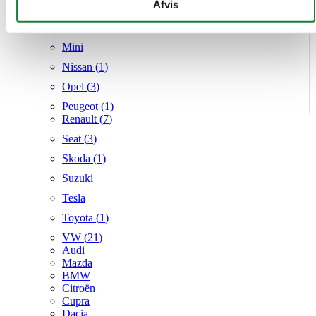
givet dem, eller som de har indsamlet fra din brug af deres
Afvis
Mercedes
tjenester.
MG
Mini
Nissan (
1
)
Opel (
3
)
Peugeot (
1
)
Renault (
7
)
Seat (
3
)
Skoda (
1
)
Suzuki
Tesla
Toyota (
1
)
VW (
21
)
Audi
Mazda
BMW
Citroën
Cupra
Dacia