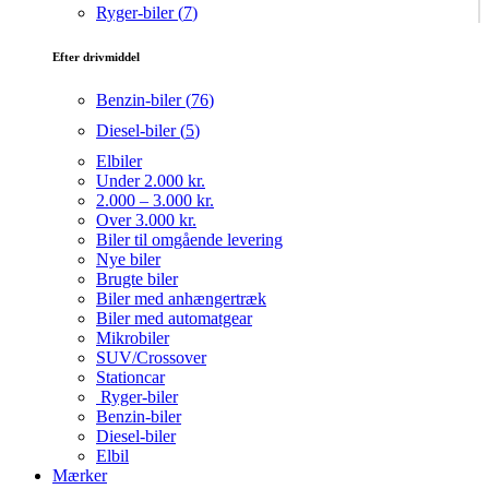
Ryger-biler (
7
)
Efter drivmiddel
Benzin-biler (
76
)
Diesel-biler (
5
)
Elbiler
Under 2.000 kr.
2.000 – 3.000 kr.
Over 3.000 kr.
Biler til omgående levering
Nye biler
Brugte biler
Biler med anhængertræk
Biler med automatgear
Mikrobiler
SUV/Crossover
Stationcar
Ryger-biler
Benzin-biler
Diesel-biler
Elbil
Mærker