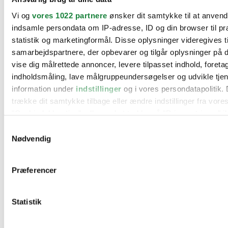
BMW
Vi og
vores 1022 partnere
ønsker dit samtykke til at anven
Citroën
Cupra
indsamle persondata om IP-adresse, ID og din browser til pr
Dacia
statistik og marketingformål. Disse oplysninger videregives t
Fiat
samarbejdspartnere, der opbevarer og tilgår oplysninger på d
Ford
Hyundai
vise dig målrettede annoncer, levere tilpasset indhold, foret
Kia
indholdsmåling, lave målgruppeundersøgelser og udvikle tje
Mercedes
information under
indstillinger
og i vores persondatapolitik. 
MG
Mini
trække dit samtykke tilbage eller ændre indstillinger fra vore
Nissan
"Cookiedeklaration", eller ved at trykke på "Privacy trigger" i
Opel
Peugeot
Samtykkevalg
Renault
Hvis du tillader det, vil vi også gerne:
Nødvendig
Seat
Indsamle præcise oplysninger om din placering, der 
Skoda
Suzuki
inden for få meter
Præferencer
Tesla
Identificere din enhed baseret på en scanning af dens
Toyota
karakteristika (fingerprinting)
VW
Værksteder
Statistik
Dine valg anvendes på hele websitet.
Kontakt os
Øvrige informationer
Vi bruger cookies til at tilpasse vores indhold og annoncer, til