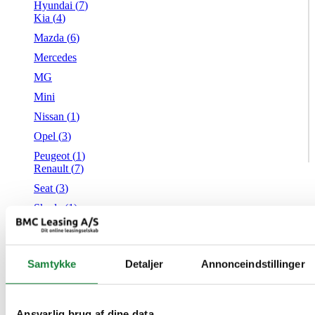
Hyundai (
7
)
Kia (
4
)
Mazda (
6
)
Mercedes
MG
Mini
Nissan (
1
)
Opel (
3
)
Peugeot (
1
)
Renault (
7
)
Seat (
3
)
Skoda (
1
)
Suzuki
Tesla
Samtykke
Detaljer
Annonceindstillinger
Toyota (
1
)
VW (
21
)
Audi
Mazda
Ansvarlig brug af dine data