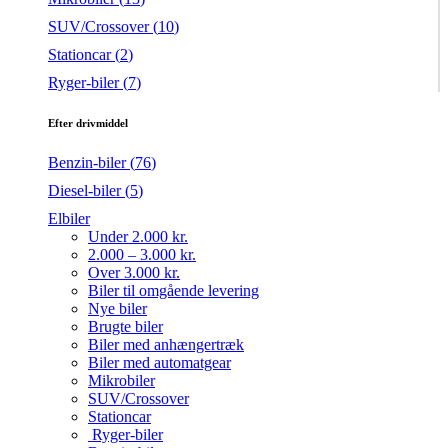
SUV/Crossover (
10
)
Stationcar (
2
)
Ryger-biler (
7
)
Efter drivmiddel
Benzin-biler (
76
)
Diesel-biler (
5
)
Elbiler
Under 2.000 kr.
2.000 – 3.000 kr.
Over 3.000 kr.
Biler til omgående levering
Nye biler
Brugte biler
Biler med anhængertræk
Biler med automatgear
Mikrobiler
SUV/Crossover
Stationcar
Ryger-biler