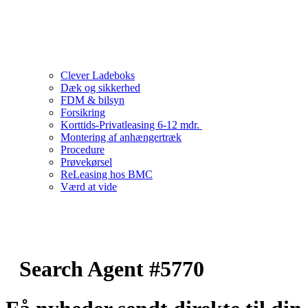
Clever Ladeboks
Dæk og sikkerhed
FDM & bilsyn
Forsikring
Korttids-Privatleasing 6-12 mdr.
Montering af anhængertræk
Procedure
Prøvekørsel
ReLeasing hos BMC
Værd at vide
Search Agent #5770