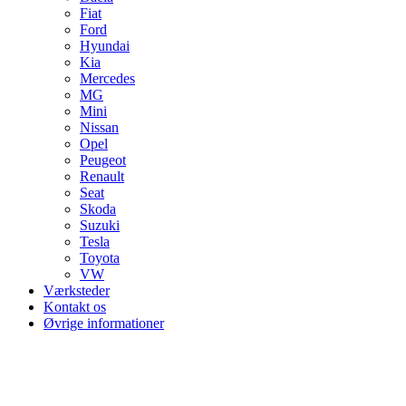
Fiat
Ford
Hyundai
Kia
Mercedes
MG
Mini
Nissan
Opel
Peugeot
Renault
Seat
Skoda
Suzuki
Tesla
Toyota
VW
Værksteder
Kontakt os
Øvrige informationer