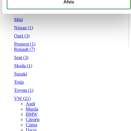
givet dem, eller som de har indsamlet fra din brug af deres
Afvis
Mercedes
tjenester.
MG
Mini
Nissan (
1
)
Opel (
3
)
Peugeot (
1
)
Renault (
7
)
Seat (
3
)
Skoda (
1
)
Suzuki
Tesla
Toyota (
1
)
VW (
21
)
Audi
Mazda
BMW
Citroën
Cupra
Dacia