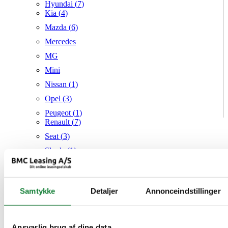
Hyundai (
7
)
Kia (
4
)
Mazda (
6
)
Mercedes
MG
Mini
Nissan (
1
)
Opel (
3
)
Peugeot (
1
)
Renault (
7
)
Seat (
3
)
Skoda (
1
)
Suzuki
Tesla
Samtykke
Detaljer
Annonceindstillinger
Toyota (
1
)
VW (
21
)
Audi
Mazda
Ansvarlig brug af dine data