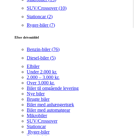
SUV/Crossover (
10
)
Stationcar (
2
)
Ryger-biler (
7
)
Efter drivmiddel
Benzin-biler (
76
)
Diesel-biler (
5
)
Elbiler
Under 2.000 kr.
2.000 – 3.000 kr.
Over 3.000 kr.
Biler til omgående levering
Nye biler
Brugte biler
Biler med anhængertræk
Biler med automatgear
Mikrobiler
SUV/Crossover
Stationcar
Ryger-biler