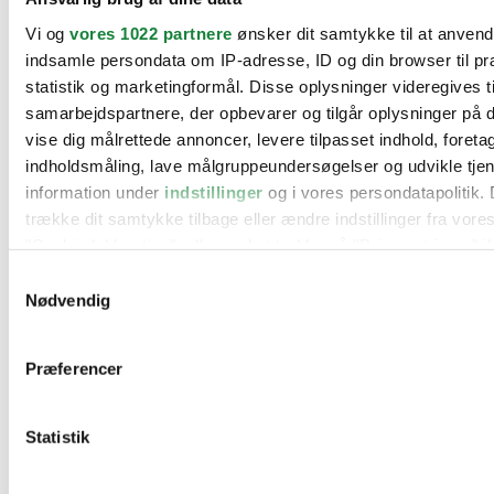
BMW
Vi og
vores 1022 partnere
ønsker dit samtykke til at anven
Citroën
Cupra
indsamle persondata om IP-adresse, ID og din browser til pr
Dacia
statistik og marketingformål. Disse oplysninger videregives t
Fiat
samarbejdspartnere, der opbevarer og tilgår oplysninger på d
Ford
Hyundai
vise dig målrettede annoncer, levere tilpasset indhold, foret
Kia
indholdsmåling, lave målgruppeundersøgelser og udvikle tje
Mercedes
information under
indstillinger
og i vores persondatapolitik. 
MG
Mini
trække dit samtykke tilbage eller ændre indstillinger fra vore
Nissan
"Cookiedeklaration", eller ved at trykke på "Privacy trigger" i
Opel
Peugeot
Samtykkevalg
Renault
Hvis du tillader det, vil vi også gerne:
Nødvendig
Seat
Indsamle præcise oplysninger om din placering, der 
Skoda
Suzuki
inden for få meter
Præferencer
Tesla
Identificere din enhed baseret på en scanning af dens
Toyota
karakteristika (fingerprinting)
VW
Værksteder
Statistik
Dine valg anvendes på hele websitet.
Kontakt os
Øvrige informationer
Vi bruger cookies til at tilpasse vores indhold og annoncer, til