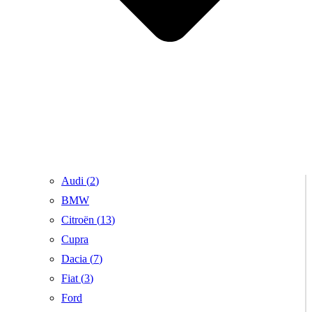
Audi (
2
)
BMW
Citroën (
13
)
Cupra
Dacia (
7
)
Fiat (
3
)
Ford