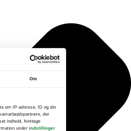
Om
ta om IP-adresse, ID og din
s samarbejdspartnere, der
set indhold, foretage
ormation under
indstillinger