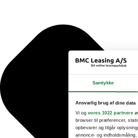
Samtykke
Ansvarlig brug af dine data
Vi og
vores 1022 partnere
øn
browser til præferencer, stat
opbevarer og tilgår oplysning
annonce- og indholdsmåling,