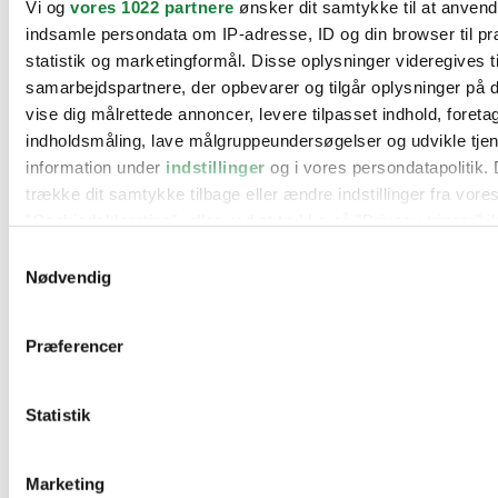
Vi og
vores 1022 partnere
ønsker dit samtykke til at anven
BMW
indsamle persondata om IP-adresse, ID og din browser til pr
Citroën
Cupra
statistik og marketingformål. Disse oplysninger videregives t
Dacia
samarbejdspartnere, der opbevarer og tilgår oplysninger på d
Fiat
vise dig målrettede annoncer, levere tilpasset indhold, foret
Ford
Hyundai
indholdsmåling, lave målgruppeundersøgelser og udvikle tje
Kia
information under
indstillinger
og i vores persondatapolitik. 
Mercedes
trække dit samtykke tilbage eller ændre indstillinger fra vore
MG
Mini
"Cookiedeklaration", eller ved at trykke på "Privacy trigger" i
Nissan
Samtykkevalg
Opel
Hvis du tillader det, vil vi også gerne:
Peugeot
Nødvendig
Renault
Indsamle præcise oplysninger om din placering, der 
Seat
inden for få meter
Skoda
Præferencer
Suzuki
Identificere din enhed baseret på en scanning af dens
Tesla
karakteristika (fingerprinting)
Toyota
Statistik
Dine valg anvendes på hele websitet.
VW
Værksteder
Kontakt os
Vi bruger cookies til at tilpasse vores indhold og annoncer, til
Øvrige informationer
Marketing
funktioner til sociale medier og til at analysere vores trafik. 