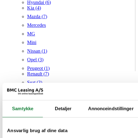
Hyundai (
6
)
Kia (
4
)
Mazda (
7
)
Mercedes
MG
Mini
Nissan (
1
)
Opel (
3
)
Peugeot (
1
)
Renault (
7
)
Seat (
3
)
Skoda (
1
)
Suzuki
Samtykke
Tesla
Detaljer
Annonceindstillinger
Toyota
VW (
21
)
Ansvarlig brug af dine data
Audi
Mazda