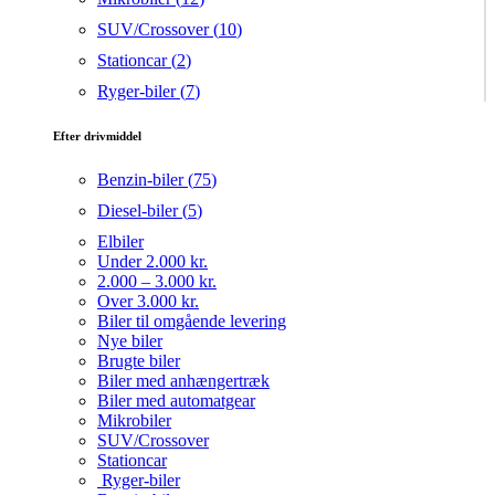
SUV/Crossover (
10
)
Stationcar (
2
)
Ryger-biler (
7
)
Efter drivmiddel
Benzin-biler (
75
)
Diesel-biler (
5
)
Elbiler
Under 2.000 kr.
2.000 – 3.000 kr.
Over 3.000 kr.
Biler til omgående levering
Nye biler
Brugte biler
Biler med anhængertræk
Biler med automatgear
Mikrobiler
SUV/Crossover
Stationcar
Ryger-biler