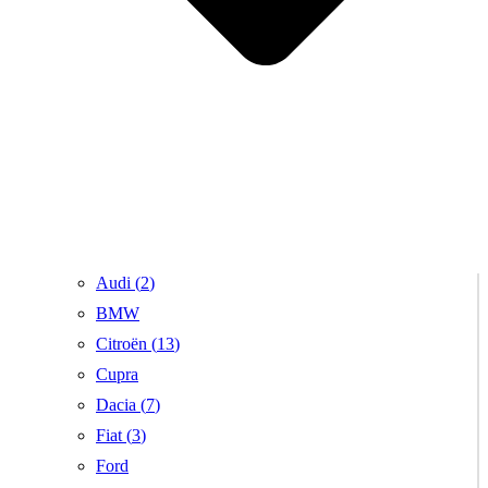
Audi (
2
)
BMW
Citroën (
13
)
Cupra
Dacia (
7
)
Fiat (
3
)
Ford