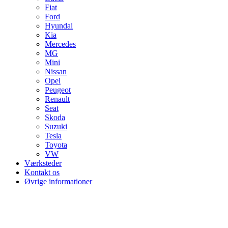
Fiat
Ford
Hyundai
Kia
Mercedes
MG
Mini
Nissan
Opel
Peugeot
Renault
Seat
Skoda
Suzuki
Tesla
Toyota
VW
Værksteder
Kontakt os
Øvrige informationer