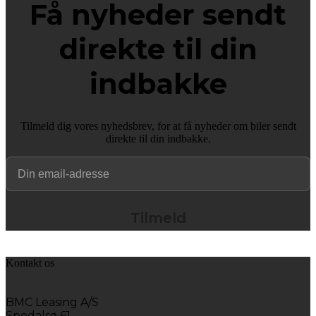
Få nyheder sendt
direkte til din
indbakke
Tilmeld dig vores nyhedsbrev, for at få nyheder om biler sendt
direkte til din indbakke.
Kontakt os
BMC Leasing A/S
Spedalsø 61