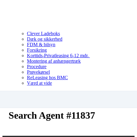
Clever Ladeboks
Dæk og sikkerhed
FDM & bilsyn
Forsikring
Korttids-Privatleasing 6-12 mdr.
Montering af anhængertræk
Procedure
Prøvekørsel
ReLeasing hos BMC
Værd at vide
Search Agent #11837