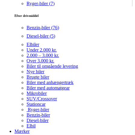
Ryger-biler (
7
)
Efter drivmiddel
Benzin-biler (
76
)
Diesel-biler (
5
)
Elbiler
Under 2.000 kr.
2.000 – 3.000 kr.
Over 3.000 kr.
Biler til omgående levering
Nye biler
Brugte biler
Biler med anhængertræk
Biler med automatgear
Mikrobiler
SUV/Crossover
Stationcar
Ryger-biler
Benzin-biler
Diesel-biler
Elbil
Mærker