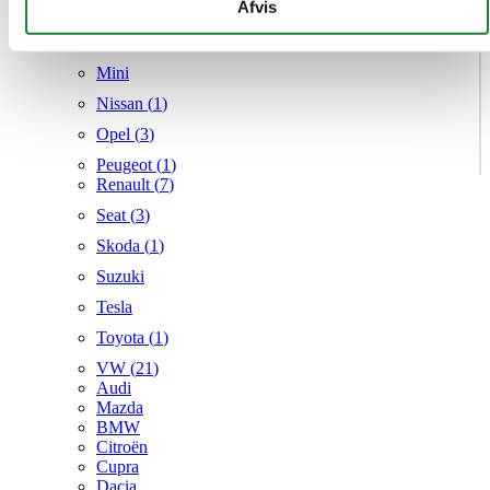
givet dem, eller som de har indsamlet fra din brug af deres
Afvis
Mercedes
tjenester.
MG
Mini
Nissan (
1
)
Opel (
3
)
Peugeot (
1
)
Renault (
7
)
Seat (
3
)
Skoda (
1
)
Suzuki
Tesla
Toyota (
1
)
VW (
21
)
Audi
Mazda
BMW
Citroën
Cupra
Dacia