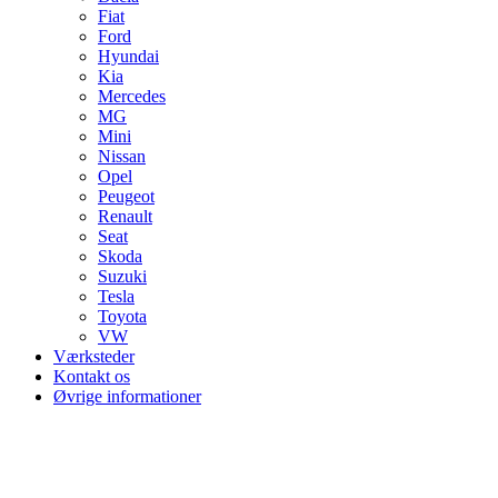
Fiat
Ford
Hyundai
Kia
Mercedes
MG
Mini
Nissan
Opel
Peugeot
Renault
Seat
Skoda
Suzuki
Tesla
Toyota
VW
Værksteder
Kontakt os
Øvrige informationer