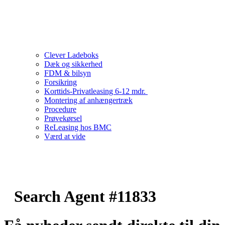
Clever Ladeboks
Dæk og sikkerhed
FDM & bilsyn
Forsikring
Korttids-Privatleasing 6-12 mdr.
Montering af anhængertræk
Procedure
Prøvekørsel
ReLeasing hos BMC
Værd at vide
Search Agent #11833