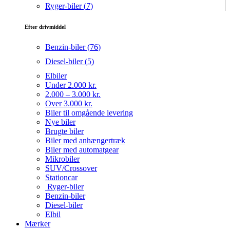
Ryger-biler (
7
)
Efter drivmiddel
Benzin-biler (
76
)
Diesel-biler (
5
)
Elbiler
Under 2.000 kr.
2.000 – 3.000 kr.
Over 3.000 kr.
Biler til omgående levering
Nye biler
Brugte biler
Biler med anhængertræk
Biler med automatgear
Mikrobiler
SUV/Crossover
Stationcar
Ryger-biler
Benzin-biler
Diesel-biler
Elbil
Mærker