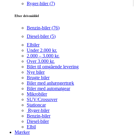
Ryger-biler (
7
)
Efter drivmiddel
Benzin-biler (
76
)
Diesel-biler (
5
)
Elbiler
Under 2.000 kr.
2.000 – 3.000 kr.
Over 3.000 kr.
Biler til omgående levering
Nye biler
Brugte biler
Biler med anhængertræk
Biler med automatgear
Mikrobiler
SUV/Crossover
Stationcar
Ryger-biler
Benzin-biler
Diesel-biler
Elbil
Mærker