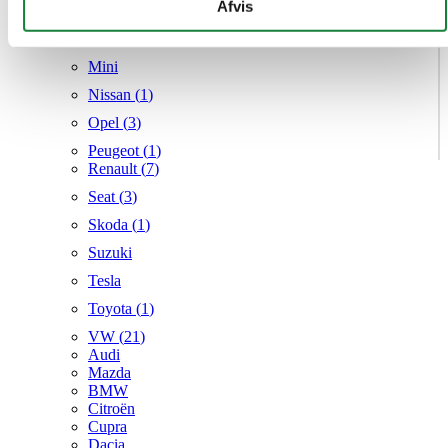
givet dem, eller som de har indsamlet fra din brug af deres
Afvis
Mercedes
tjenester.
MG
Mini
Nissan (
1
)
Opel (
3
)
Peugeot (
1
)
Renault (
7
)
Seat (
3
)
Skoda (
1
)
Suzuki
Tesla
Toyota (
1
)
VW (
21
)
Audi
Mazda
BMW
Citroën
Cupra
Dacia