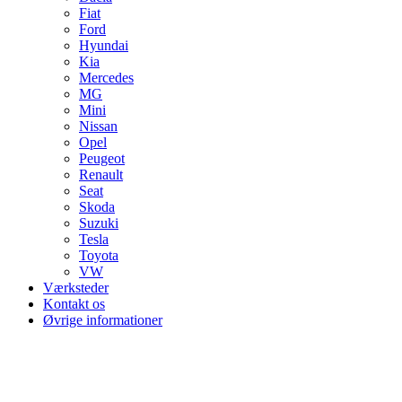
Fiat
Ford
Hyundai
Kia
Mercedes
MG
Mini
Nissan
Opel
Peugeot
Renault
Seat
Skoda
Suzuki
Tesla
Toyota
VW
Værksteder
Kontakt os
Øvrige informationer