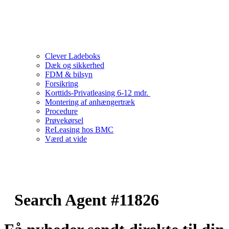
Clever Ladeboks
Dæk og sikkerhed
FDM & bilsyn
Forsikring
Korttids-Privatleasing 6-12 mdr.
Montering af anhængertræk
Procedure
Prøvekørsel
ReLeasing hos BMC
Værd at vide
Search Agent #11826