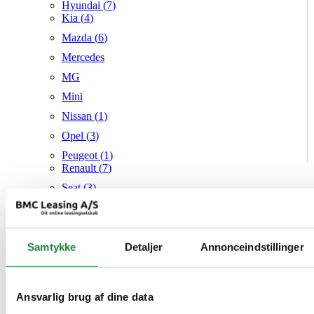
Hyundai (
7
)
Kia (
4
)
Mazda (
6
)
Mercedes
MG
Mini
Nissan (
1
)
Opel (
3
)
Peugeot (
1
)
Renault (
7
)
Seat (
3
)
Skoda (
1
)
Suzuki
Samtykke
Tesla
Detaljer
Annonceindstillinger
Toyota (
1
)
VW (
21
)
Ansvarlig brug af dine data
Audi
Mazda