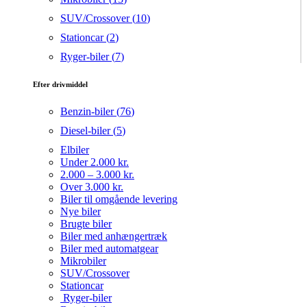
SUV/Crossover (
10
)
Stationcar (
2
)
Ryger-biler (
7
)
Efter drivmiddel
Benzin-biler (
76
)
Diesel-biler (
5
)
Elbiler
Under 2.000 kr.
2.000 – 3.000 kr.
Over 3.000 kr.
Biler til omgående levering
Nye biler
Brugte biler
Biler med anhængertræk
Biler med automatgear
Mikrobiler
SUV/Crossover
Stationcar
Ryger-biler