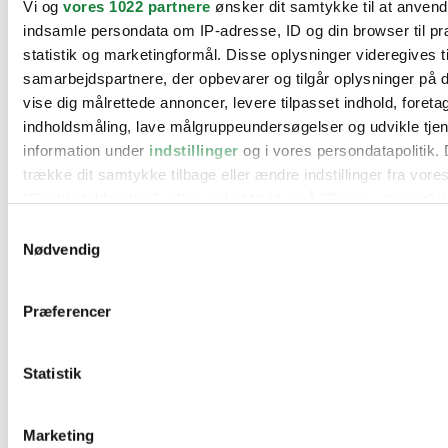
Vi og
vores 1022 partnere
ønsker dit samtykke til at anven
BMW
indsamle persondata om IP-adresse, ID og din browser til pr
Citroën
Cupra
statistik og marketingformål. Disse oplysninger videregives t
Dacia
samarbejdspartnere, der opbevarer og tilgår oplysninger på d
Fiat
vise dig målrettede annoncer, levere tilpasset indhold, foret
Ford
Hyundai
indholdsmåling, lave målgruppeundersøgelser og udvikle tje
Kia
information under
indstillinger
og i vores persondatapolitik. 
Mercedes
trække dit samtykke tilbage eller ændre indstillinger fra vore
MG
Mini
"Cookiedeklaration", eller ved at trykke på "Privacy trigger" i
Nissan
Samtykkevalg
Opel
Hvis du tillader det, vil vi også gerne:
Peugeot
Nødvendig
Renault
Indsamle præcise oplysninger om din placering, der 
Seat
inden for få meter
Skoda
Præferencer
Suzuki
Identificere din enhed baseret på en scanning af dens
Tesla
karakteristika (fingerprinting)
Toyota
Statistik
Dine valg anvendes på hele websitet.
VW
Værksteder
Kontakt os
Vi bruger cookies til at tilpasse vores indhold og annoncer, til
Øvrige informationer
Marketing
funktioner til sociale medier og til at analysere vores trafik. 