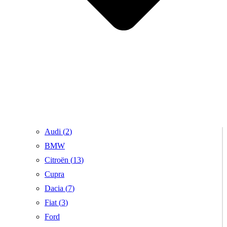
Audi (
2
)
BMW
Citroën (
13
)
Cupra
Dacia (
7
)
Fiat (
3
)
Ford