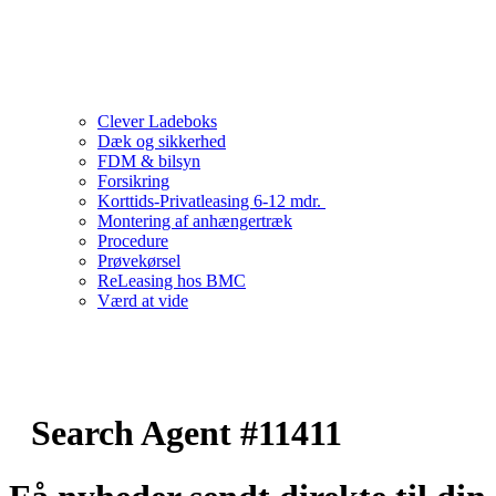
Clever Ladeboks
Dæk og sikkerhed
FDM & bilsyn
Forsikring
Korttids-Privatleasing 6-12 mdr.
Montering af anhængertræk
Procedure
Prøvekørsel
ReLeasing hos BMC
Værd at vide
Search Agent #11411