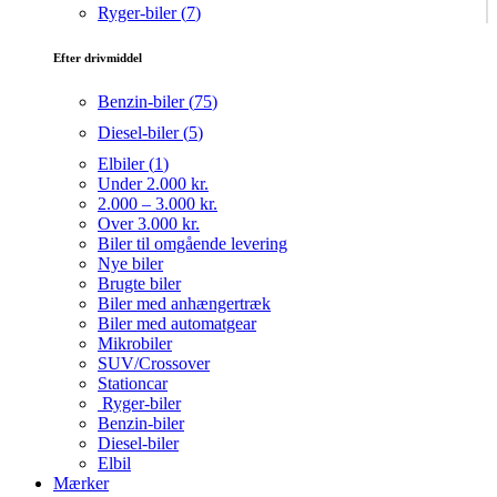
Ryger-biler (
7
)
Efter drivmiddel
Benzin-biler (
75
)
Diesel-biler (
5
)
Elbiler (
1
)
Under 2.000 kr.
2.000 – 3.000 kr.
Over 3.000 kr.
Biler til omgående levering
Nye biler
Brugte biler
Biler med anhængertræk
Biler med automatgear
Mikrobiler
SUV/Crossover
Stationcar
Ryger-biler
Benzin-biler
Diesel-biler
Elbil
Mærker