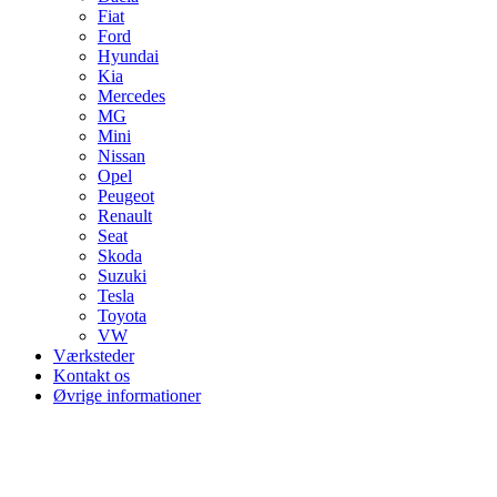
Fiat
Ford
Hyundai
Kia
Mercedes
MG
Mini
Nissan
Opel
Peugeot
Renault
Seat
Skoda
Suzuki
Tesla
Toyota
VW
Værksteder
Kontakt os
Øvrige informationer