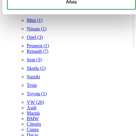
givet dem, eller som de har indsamlet fra din brug af deres
Afvis
Mercedes
tjenester.
MG
Mini (
1
)
Nissan (
1
)
Opel (
3
)
Peugeot (
1
)
Renault (
7
)
Seat (
3
)
Skoda (
1
)
Suzuki
Tesla
Toyota (
1
)
VW (
20
)
Audi
Mazda
BMW
Citroën
Cupra
Dacia