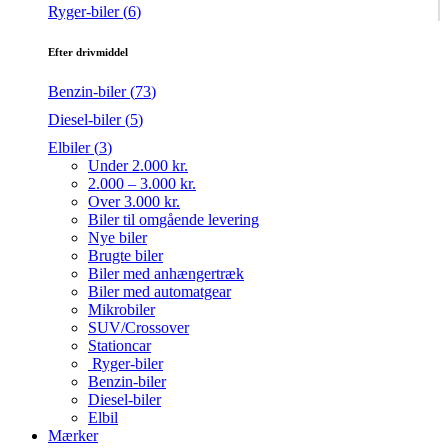
Ryger-biler (
6
)
Efter drivmiddel
Benzin-biler (
73
)
Diesel-biler (
5
)
Elbiler (
3
)
Under 2.000 kr.
2.000 – 3.000 kr.
Over 3.000 kr.
Biler til omgående levering
Nye biler
Brugte biler
Biler med anhængertræk
Biler med automatgear
Mikrobiler
SUV/Crossover
Stationcar
Ryger-biler
Benzin-biler
Diesel-biler
Elbil
Mærker