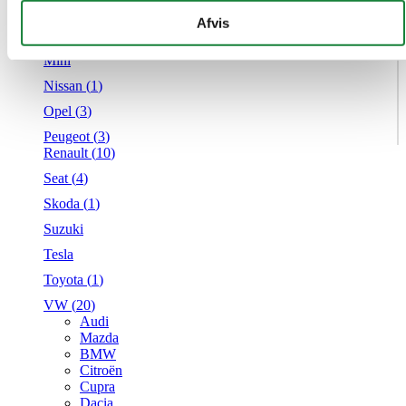
Mercedes
givet dem, eller som de har indsamlet fra din brug af deres
Afvis
MG
tjenester.
Mini
Nissan (
1
)
Opel (
3
)
Peugeot (
3
)
Renault (
10
)
Seat (
4
)
Skoda (
1
)
Suzuki
Tesla
Toyota (
1
)
VW (
20
)
Audi
Mazda
BMW
Citroën
Cupra
Dacia