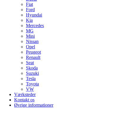
Fiat
Ford
Hyundai
Kia
Mercedes
MG
Mini
Nissan
Opel
Peugeot
Renault
Seat
Skoda
Suzuki
Tesla
Toyota
VW
Værksteder
Kontakt os
Øvrige informationer