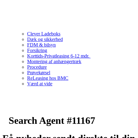
Clever Ladeboks
Dæk og sikkerhed
FDM & bilsyn
Forsikring
Korttids-Privatleasing 6-12 mdr.
Montering af anhængertræk
Procedure
Prøvekørsel
ReLeasing hos BMC
Værd at vide
Search Agent #11167