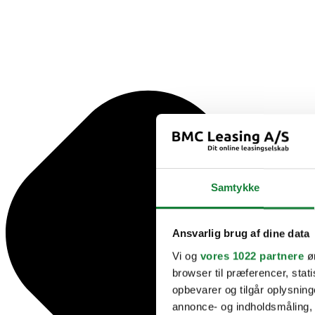
Samtykke
Ansvarlig brug af dine data
Vi og
vores 1022 partnere
øn
browser til præferencer, stat
opbevarer og tilgår oplysning
annonce- og indholdsmåling,