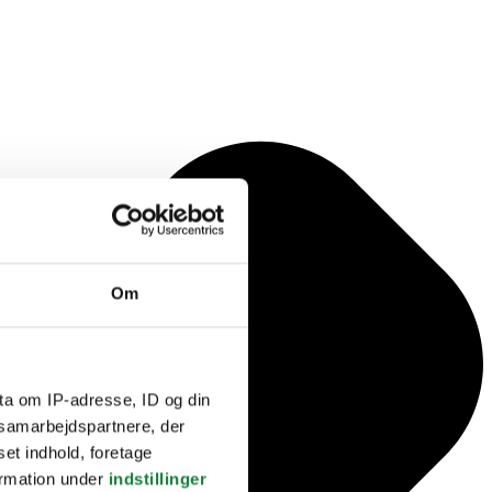
Om
ta om IP-adresse, ID og din
s samarbejdspartnere, der
set indhold, foretage
ormation under
indstillinger