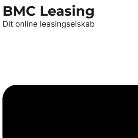
Videre
til
indhold