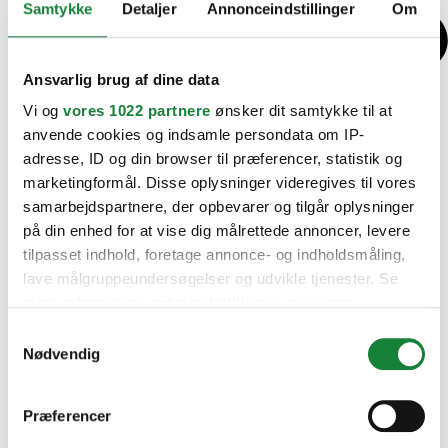
Samtykke
Detaljer
Annonceindstillinger
Om
Ansvarlig brug af dine data
Vi og
vores 1022 partnere
ønsker dit samtykke til at
anvende cookies og indsamle persondata om IP-
adresse, ID og din browser til præferencer, statistik og
marketingformål. Disse oplysninger videregives til vores
samarbejdspartnere, der opbevarer og tilgår oplysninger
på din enhed for at vise dig målrettede annoncer, levere
tilpasset indhold, foretage annonce- og indholdsmåling,
lave målgruppeundersøgelser og udvikle tjenester. Se
mere information under
indstillinger
og i vores
persondatapolitik. Du kan altid trække dit samtykke
Samtykkevalg
tilbage eller ændre indstillinger fra vores
Nødvendig
"Cookiedeklaration", eller ved at trykke på "Privacy
trigger" ikonet.
Præferencer
Hvis du tillader det, vil vi også gerne: