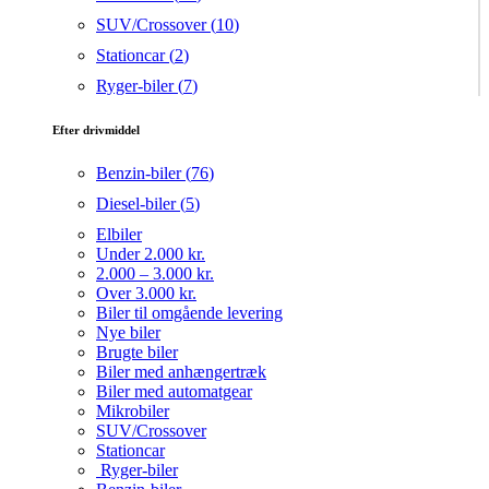
SUV/Crossover (
10
)
Stationcar (
2
)
Ryger-biler (
7
)
Efter drivmiddel
Benzin-biler (
76
)
Diesel-biler (
5
)
Elbiler
Under 2.000 kr.
2.000 – 3.000 kr.
Over 3.000 kr.
Biler til omgående levering
Nye biler
Brugte biler
Biler med anhængertræk
Biler med automatgear
Mikrobiler
SUV/Crossover
Stationcar
Ryger-biler