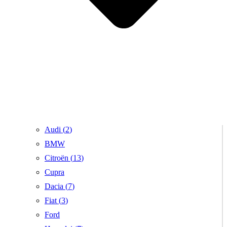
Audi (
2
)
BMW
Citroën (
13
)
Cupra
Dacia (
7
)
Fiat (
3
)
Ford