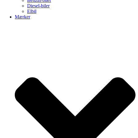
Benzin-biler
Diesel-biler
Elbil
Mærker