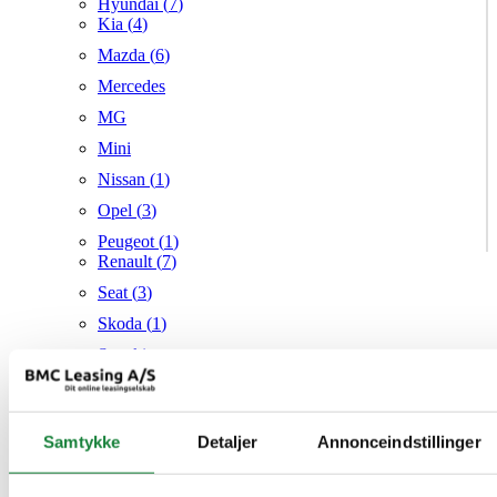
Hyundai (
7
)
Kia (
4
)
Mazda (
6
)
Mercedes
MG
Mini
Nissan (
1
)
Opel (
3
)
Peugeot (
1
)
Renault (
7
)
Seat (
3
)
Skoda (
1
)
Suzuki
Tesla
Toyota (
1
)
Samtykke
Detaljer
Annonceindstillinger
VW (
21
)
Audi
Mazda