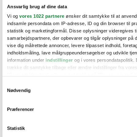
BMW
Ansvarlig brug af dine data
Citroën
Cupra
Vi og
vores 1022 partnere
ønsker dit samtykke til at anven
Dacia
indsamle persondata om IP-adresse, ID og din browser til pr
Fiat
Ford
statistik og marketingformål. Disse oplysninger videregives t
Hyundai
samarbejdspartnere, der opbevarer og tilgår oplysninger på d
Kia
vise dig målrettede annoncer, levere tilpasset indhold, foret
Mercedes
MG
indholdsmåling, lave målgruppeundersøgelser og udvikle tje
Mini
information under
indstillinger
og i vores persondatapolitik. 
Nissan
trække dit samtykke tilbage eller ændre indstillinger fra vore
Opel
Peugeot
"Cookiedeklaration", eller ved at trykke på "Privacy trigger" i
Renault
Samtykkevalg
Seat
Hvis du tillader det, vil vi også gerne:
Nødvendig
Skoda
Suzuki
Indsamle præcise oplysninger om din placering, der 
Tesla
inden for få meter
Toyota
Præferencer
Identificere din enhed baseret på en scanning af dens
VW
Værksteder
karakteristika (fingerprinting)
Kontakt os
Statistik
Dine valg anvendes på hele websitet.
Øvrige informationer