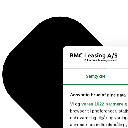
Samtykke
Ansvarlig brug af dine data
Vi og
vores 1022 partnere
øn
browser til præferencer, stat
opbevarer og tilgår oplysning
annonce- og indholdsmåling,