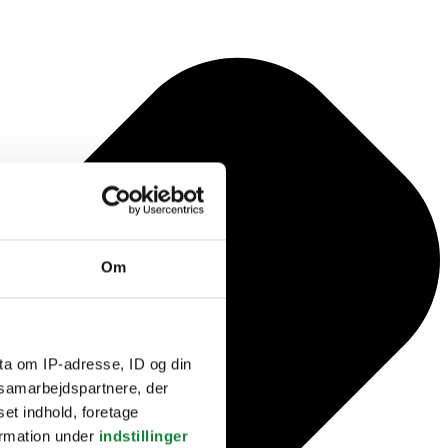
Om
ta om IP-adresse, ID og din
s samarbejdspartnere, der
set indhold, foretage
ormation under
indstillinger